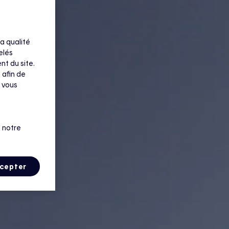
a qualité
elés
nt du site.
 afin de
 vous
 notre
cepter