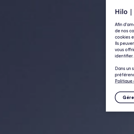
Hilo 
Afin d’am
de nos co
cookies e
Ils peuven
vous offr
identifier.
Dans un s
préférenc
Politique
Gére