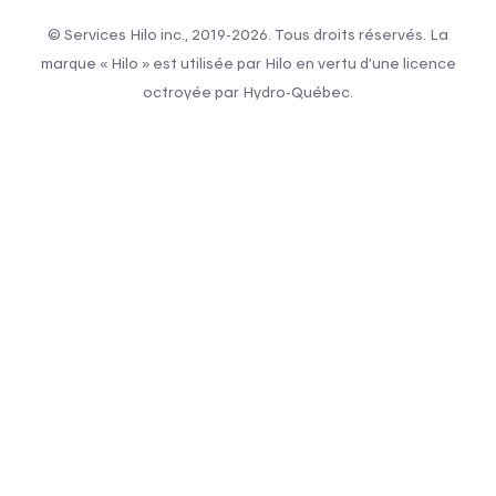
de résidence de la demande.
© Services Hilo inc., 2019-2026. Tous droits réservés. La
marque « Hilo » est utilisée par Hilo en vertu d’une licence
3.1.3. Lorsque l’un ou l’autre des événements suivants se
octroyée par Hydro-Québec.
produit :
Le Participant résilie l’Entente du Programme Hilo
avant la fin d’une durée minimale de 12 mois suivant
l’acceptation de ce programme d’aide financière ;
Le Participant fait défaut de se conformer aux
obligations énoncées dans l’Entente au cours des
12 premiers mois suivant l’acceptation de ce
programme d’aide financière ;
Le Participant refuse plus de 10 Défis Hilo ou s’en
désiste par Période d’hiver au cours des 12 premiers
mois suivant l’acceptation de ce programme d’aide
financière ;