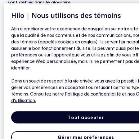
sont définis dans le glossaire.
Hilo | Nous utilisons des témoins
Lorsqu’elle réfère à l’« aide financière » décrite dans ce
programme d’aide financière, Hydro-Québec peut
Afin d’améliorer votre expérience de navigation sur notre site
également utiliser le mot « prime », lequel a la même
que la qualité de nos contenus et de nos communications, nou
des témoins (appelés cookies en anglais). Ils servent princip
signification.
assurer le bon fonctionnement du site. Ils peuvent aussi porte
préférences ou sur l’appareil que vous utilisez afin de vous off
expérience Web personnalisée, mais ils ne permettent pas d
1. AIDE FINANCIÈRE
identifier.
Dans un souci de respect à la vie privée, vous avez la possibili
Hydro-Québec offre une aide financière suivant le
gérer vos préférences en acceptant ou refusant certains typ
jumelage de vos Appareils connectés compatibles à
témoins. Consultez notre
Politique de confidentialité
et nos 
l’Application Hilo lorsque l’ensemble des exigences de
d'utilisation.
l’Entente sont respectées.
Tout accepter
L’aide financière est indiquée dans
la liste des
Appareils connectés compatibles avec le Programme
Gérer mes préférences
Hilo
et approuvés par Hydro-Québec.