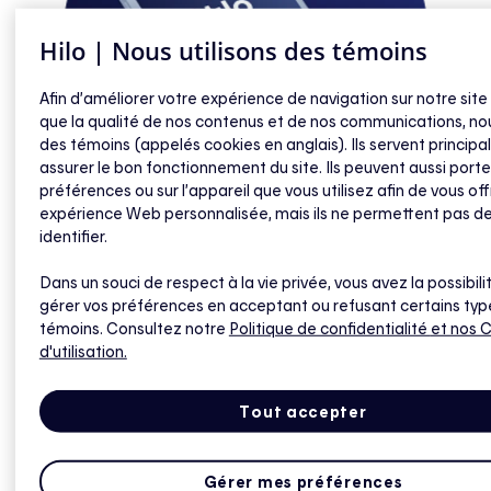
Hilo | Nous utilisons des témoins
Afin d’améliorer votre expérience de navigation sur notre site
que la qualité de nos contenus et de nos communications, nou
des témoins (appelés cookies en anglais). Ils servent princip
assurer le bon fonctionnement du site. Ils peuvent aussi porte
préférences ou sur l’appareil que vous utilisez afin de vous off
expérience Web personnalisée, mais ils ne permettent pas d
identifier.
1. Trouvez votre code
Dans un souci de respect à la vie privée, vous avez la possibili
gérer vos préférences en acceptant ou refusant certains typ
Votre code vous a été envoyé par
témoins. Consultez notre
Politique de confidentialité
et nos 
d'utilisation.
courriel. Il est également disponible
dans l’appli Hilo.
Tout accepter
Gérer mes préférences