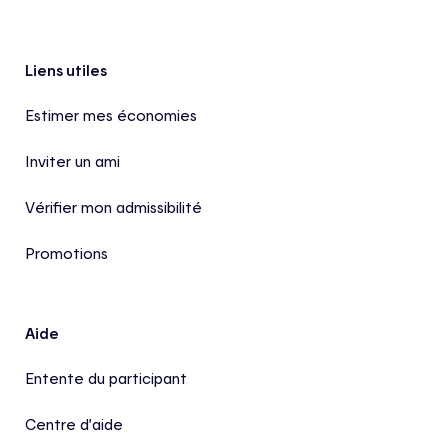
Pied de page
Liens utiles
Estimer mes économies
Inviter un ami
Vérifier mon admissibilité
Promotions
Aide
Entente du participant
Centre d’aide