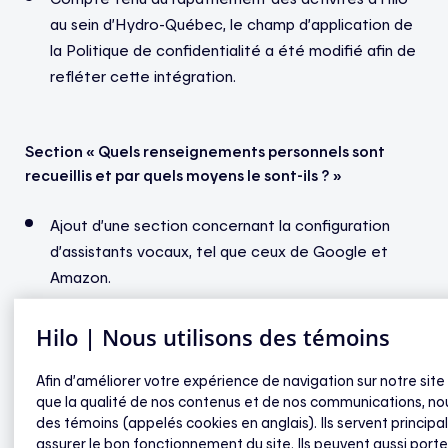
au sein d’Hydro-Québec, le champ d’application de
la Politique de confidentialité a été modifié afin de
refléter cette intégration.
Section « Quels renseignements personnels sont
recueillis et par quels moyens le sont-ils ? »
Ajout d’une section concernant la configuration
d’assistants vocaux, tel que ceux de Google et
Amazon.
Hilo | Nous utilisons des témoins
Section « À quelles fins utilisons-nous vos
renseignements personnels ? »
Afin d’améliorer votre expérience de navigation sur notre site
que la qualité de nos contenus et de nos communications, nou
des témoins (appelés cookies en anglais). Ils servent princip
Ajout de nouvelles finalités, incluant les actions
assurer le bon fonctionnement du site. Ils peuvent aussi porte