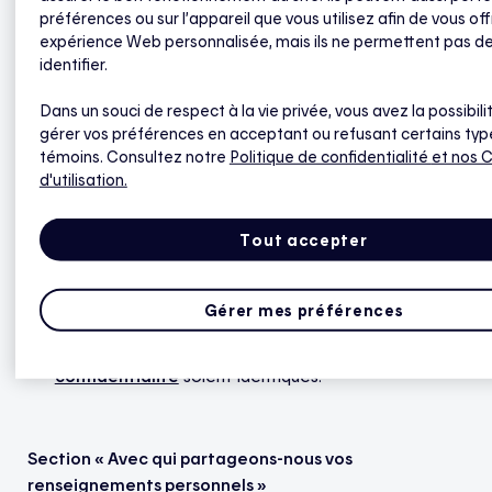
vocales si vous utilisez des assistants vocaux.
préférences ou sur l’appareil que vous utilisez afin de vous off
Retrait de la référence aux fins analytiques.
expérience Web personnalisée, mais ils ne permettent pas d
identifier.
Référence à l’engagement d’Hydro-Québec en
matière de vie privée.
Dans un souci de respect à la vie privée, vous avez la possibili
gérer vos préférences en acceptant ou refusant certains typ
témoins. Consultez notre
Politique de confidentialité
et nos 
d'utilisation.
Section « À quelles fins utilisons-nous des fichiers
témoins (« cookies ») ou des pixels invisibles ? »
Tout accepter
Révision et précision des différents types de
fichiers témoins utilisés afin que les informations
Gérer mes préférences
transmises dans la Politique de confidentialité et
dans le
Centre de préférence de la
confidentialité
soient identiques.
Section « Avec qui partageons-nous vos
renseignements personnels »