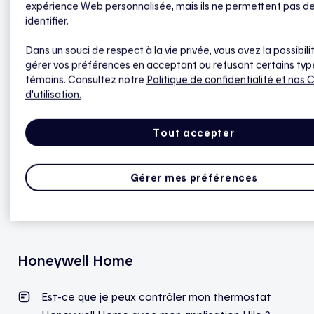
expérience Web personnalisée, mais ils ne permettent pas d
Votre thermostat demeure totalement fonctionnel
identifier.
; il n’est simplement pas encore possible de l’ajouter
à l’appli Hilo.
Dans un souci de respect à la vie privée, vous avez la possibili
gérer vos préférences en acceptant ou refusant certains typ
témoins. Consultez notre
Politique de confidentialité
et nos 
L’aide financière associée à vos thermostats sera
d'utilisation.
disponible dès qu’ils pourront être connectés à
Hilo.
Tout accepter
Nous mettrons cet article à jour dès que
l’intégration sera terminée et qu’il sera possible
Gérer mes préférences
d’ajouter ce modèle de thermostats à l’application
Hilo.
Honeywell Home
Est-ce que je peux contrôler mon thermostat