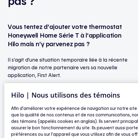
pas ?
Vous tentez d’ajouter votre thermostat
Honeywell Home Série T à l’application
Hilo mais n’y parvenez pas ?
Il s’agit d’une situation temporaire liée à la récente
migration de notre partenaire vers sa nouvelle
application, First Alert.
Les thermostats qui nécessitent la création d’un
Hilo | Nous utilisons des témoins
compte dans l’application First Alert ne peuvent
pas être connectés à Hilo pour le moment. Nous
Afin d’améliorer votre expérience de navigation sur notre site
travaillons activement à terminer l’intégration.
que la qualité de nos contenus et de nos communications, nou
des témoins (appelés cookies en anglais). Ils servent princip
assurer le bon fonctionnement du site. Ils peuvent aussi porte
À noter
préférences ou sur l’appareil que vous utilisez afin de vous off