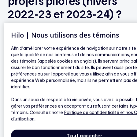
projets pilotes (hivers
2022-23 et 2023-24) ?
Hilo | Nous utilisons des témoins
Le numéro de série de ces appareils est
enregistré, et on considère qu’ils ont déjà
Afin d’améliorer votre expérience de navigation sur notre site
que la qualité de nos contenus et de nos communications, nou
reçu une prime.
des témoins (appelés cookies en anglais). Ils servent princip
assurer le bon fonctionnement du site. Ils peuvent aussi porte
préférences ou sur l’appareil que vous utilisez afin de vous off
expérience Web personnalisée, mais ils ne permettent pas d
identifier.
Sinopé - Thermostats
Dans un souci de respect à la vie privée, vous avez la possibili
gérer vos préférences en acceptant ou refusant certains typ
Comment savoir si le modèle de mon appareil
témoins. Consultez notre
Politique de confidentialité
et nos 
d'utilisation.
Sinopé est compatible avec Hilo ?
Comment connecter les appareils Sinopé à Hilo ?
Tout accepter