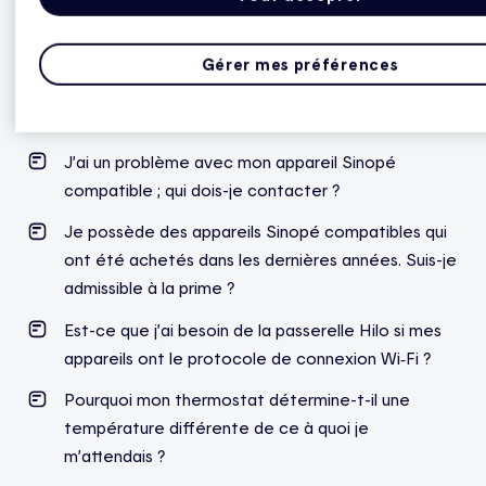
Est-ce que je peux contrôler mes appareils Sinopé
avec mon application Hilo ?
Gérer mes préférences
Quels modes de participation sont possibles si j’ai
des thermostats compatibles Sinopé ?
J’ai un problème avec mon appareil Sinopé
compatible ; qui dois-je contacter ?
Je possède des appareils Sinopé compatibles qui
ont été achetés dans les dernières années. Suis-je
admissible à la prime ?
Est-ce que j’ai besoin de la passerelle Hilo si mes
appareils ont le protocole de connexion Wi‑Fi ?
Pourquoi mon thermostat détermine-t-il une
température différente de ce à quoi je
m’attendais ?