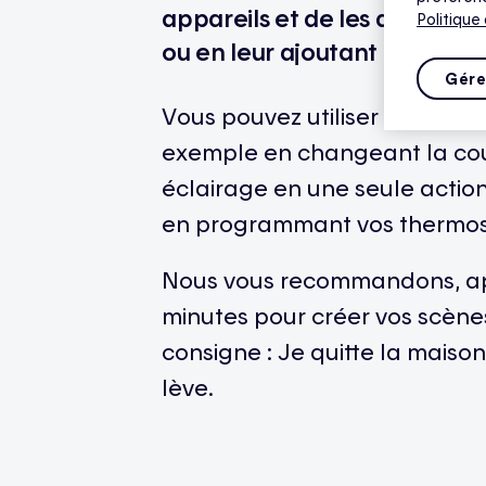
appareils et de les déclenc
Politique
ou en leur ajoutant une pr
Gére
Vous pouvez utiliser les scèn
exemple en changeant la cou
éclairage en une seule actio
en programmant vos thermos
Nous vous recommandons, apr
minutes pour créer vos scène
consigne : Je quitte la maiso
lève.