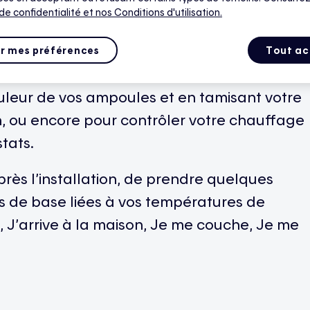
her d’un seul coup en touchant un bouton
 de confidentialité
et nos Conditions d'utilisation.
ogrammation*.
r mes préférences
Tout ac
es pour créer différentes ambiances, par
leur de vos ampoules et en tamisant votre
n, ou encore pour contrôler votre chauffage
tats.
ès l’installation, de prendre quelques
s de base liées à vos températures de
n, J’arrive à la maison, Je me couche, Je me