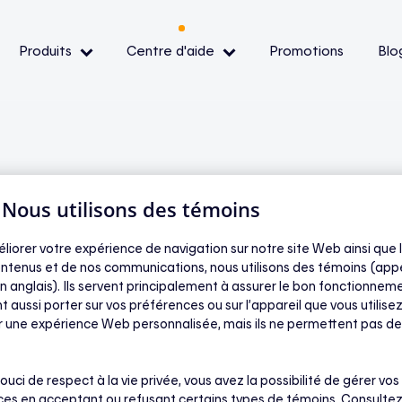
Produits
Centre d'aide
Promotions
Blo
— Événements de pointe
— Conditions et
ibilité
| Nous utilisons des témoins
éliorer votre expérience de navigation sur notre site Web ainsi que l
ste une scène ?
oir
ntenus et de nos communications, nous utilisons des témoins (app
n anglais). Ils servent principalement à assurer le bon fonctionneme
t aussi porter sur vos préférences ou sur l’appareil que vous utilisez
ir une expérience Web personnalisée, mais ils ne permettent pas de
ouci de respect à la vie privée, vous avez la possibilité de gérer vos
nfigurer les réglages d’un ou de plusieurs
es en acceptant ou refusant certains types de témoins. Consultez