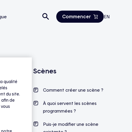
Commencer
gue
EN
Estimez vos économies
Tous les produits
Nous joindre
Scènes
a qualité
elés
Comment créer une scène ?
nt du site.
 afin de
À quoi servent les scènes
 vous
programmées ?
Puis-je modifier une scène
 notre
existante ?