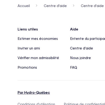
Accueil
Centre d'aide
Centre d'aide 
Pied de page
Liens utiles
Aide
Estimer mes économies
Entente du participa
Inviter un ami
Centre d’aide
Vérifier mon admissibilité
Nous joindre
Promotions
FAQ
Par Hydro-Québec
Conditions d’utilisation
Politique de confidential