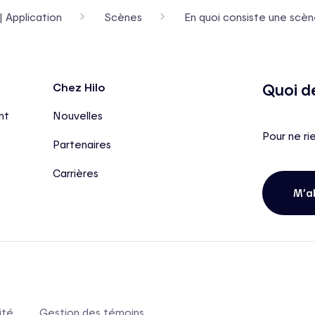
| Application
Scènes
En quoi consiste une scèn
Quoi d
Chez Hilo
nt
Nouvelles
Pour ne ri
Partenaires
Carrières
M’a
ité
Gestion des témoins