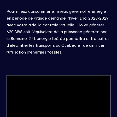
Pour
mieux
consommer
et
mieux
gérer
notre
énergie
en
période
de
grande
demande
,
l’hiver
.
D’ici
2028-2029,
avec
votre
aide, la centrale
virtuelle
Hilo
va
générer
620 MW,
soit
l’équivalent
de la puissance
générée
par
la Romaine-
2 !
L’énergie
libérée
permettra
entre
autres
d’électrifier
les transports au Québec et de
diminuer
l’utilisation
d’énergie
s
fossile
s
.