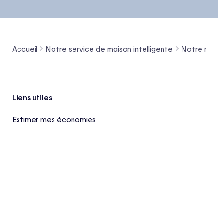
Accueil
Notre service de maison intelligente
Notre miss
Pied de page
Liens utiles
Estimer mes économies
Inviter un ami
Vérifier mon admissibilité
Promotions