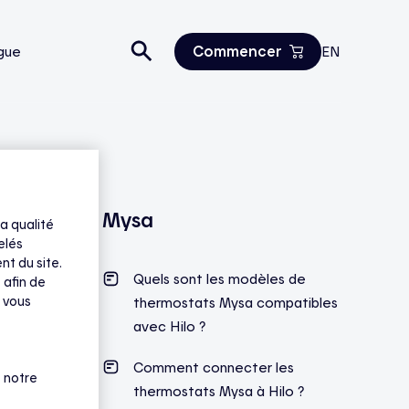
Commencer
gue
EN
Estimez vos économies
Tous les produits
Nous joindre
Mysa
a qualité
elés
nt du site.
Quels sont les modèles de
 afin de
 vous
thermostats Mysa compatibles
avec Hilo ?
Comment connecter les
 notre
thermostats Mysa à Hilo ?