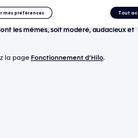
r mes préférences
Tout ac
sont
les
mêmes
,
soit
modéré
,
audacieux
et
z
la page
Fonctionnement
d’Hilo
.