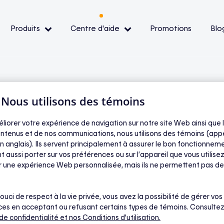
Produits
Centre d'aide
Promotions
Blo
— Événements de pointe
— Conditions et
| Nous utilisons des témoins
ibilité
éliorer votre expérience de navigation sur notre site Web ainsi que l
ntenus et de nos communications, nous utilisons des témoins (app
n anglais). Ils servent principalement à assurer le bon fonctionneme
e participation sont
oir
t aussi porter sur vos préférences ou sur l’appareil que vous utilisez
ir une expérience Web personnalisée, mais ils ne permettent pas de
’ai des thermostats
ouci de respect à la vie privée, vous avez la possibilité de gérer vos
Mysa ?
es en acceptant ou refusant certains types de témoins. Consultez
 de confidentialité
et nos Conditions d'utilisation.