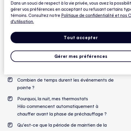
Dans un souci de respect à la vie privée, vous avez la possibili
des réseaux voisins ;
gérer vos préférences en acceptant ou refusant certains typ
l’ajout d’équipements dans les centrales
témoins. Consultez notre
Politique de confidentialité
et nos 
existantes ;
d'utilisation.
la construction de nouvelles installations pour
produire plus d’électricité.
Tout accepter
Gérer mes préférences
Fonctionnement
Combien de temps durent les événements de
pointe ?
Pourquoi
, la nuit,
mes
thermostats
Hilo
commencent
automatiquement
à
chauffer
avant
la phase de
préchauffage
?
Qu’est-ce que la période de maintien de la