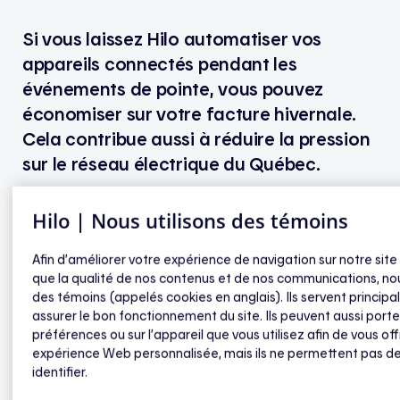
Si vous laissez Hilo automatiser vos
appareils connectés pendant les
événements de pointe, vous pouvez
économiser sur votre facture hivernale.
Cela contribue aussi à réduire la pression
sur le réseau électrique du Québec.
En effet, au Québec, la demande d’électricité est à
Hilo | Nous utilisons des témoins
son maximum l’hiver. En réduisant votre
consommation lors des pointes, vous aidez à freiner
Afin d’améliorer votre expérience de navigation sur notre site
la hausse de la demande. Hydro-Québec peut alors
que la qualité de nos contenus et de nos communications, nou
des témoins (appelés cookies en anglais). Ils servent princip
éviter ou reporter des coûts supplémentaires,
assurer le bon fonctionnement du site. Ils peuvent aussi porte
notamment ceux liés à :
préférences ou sur l’appareil que vous utilisez afin de vous off
expérience Web personnalisée, mais ils ne permettent pas d
identifier.
l’achat d’électricité à des prix supérieurs auprès