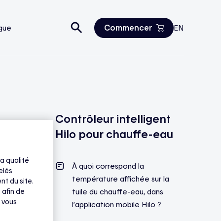
Commencer
gue
EN
Estimez vos économies
Tous les produits
Nous joindre
Contrôleur intelligent
Hilo pour chauffe-eau
a qualité
À quoi correspond la
elés
température affichée sur la
nt du site.
 afin de
tuile du chauffe-eau, dans
 vous
l’application mobile Hilo ?