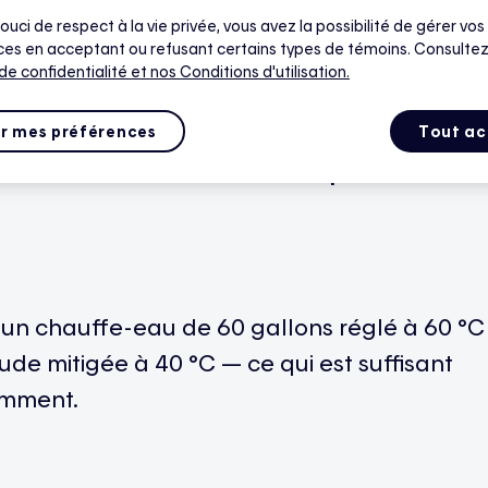
ouci de respect à la vie privée, vous avez la possibilité de gérer vos
es en acceptant ou refusant certains types de témoins. Consultez
 de confidentialité
et nos Conditions d'utilisation.
durant
les
événements
de pointe, malgré
r mes préférences
Tout ac
ectrique
du
chauffe
-eau,
mais
vos
n
auront
une
incidence sur la
quantité
d’eau
un
chauffe
-eau de 60 gallons
réglé
à 60 °C
ude
mitigée
à 40 °C —
ce
qui
est
suffisant
amment
.