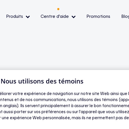
Produits
Centre d'aide
Promotions
Blo
— Événements de pointe
— Conditions et
ibilité
| Nous utilisons des témoins
signifie que je
oir
éliorer votre expérience de navigation sur notre site Web ainsi que l
ntenus et de nos communications, nous utilisons des témoins (app
’eau chaude durant
n anglais). Ils servent principalement à assurer le bon fonctionneme
t aussi porter sur vos préférences ou sur l’appareil que vous utilisez
s de pointe ?
ir une expérience Web personnalisée, mais ils ne permettent pas de