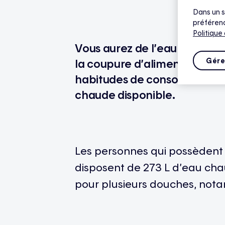
Dans un s
préférenc
Politique
Vous
aurez
de
l’eau
chaude
Gére
la
coupure
d’alimentation
él
habitudes de
consommatio
chaude
disponible.
Les
personnes
qui
possèdent
disposent
de 273 L
d’eau
cha
pour
plusieurs
douches,
not