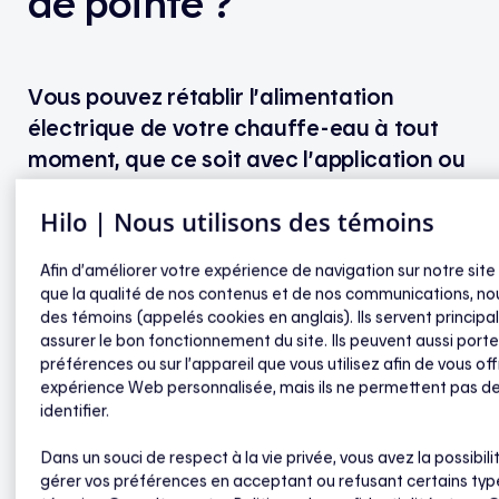
de pointe ?
Vous
pouvez
rétablir
l’alimentation
électrique
de
votre
chauffe
-eau à tout
moment, que
ce
soit
avec
l’application
ou
directement
sur
l’appareil
.
Cependant
, il
Hilo | Nous utilisons des témoins
ne sera
alors
plus
automatisé
par Hilo
pendant
cet
événement
de pointe,
ce
qui
Afin d’améliorer votre expérience de navigation sur notre site
affecter
a
votre
consommation
et
vos
que la qualité de nos contenus et de nos communications, nou
résultats
.
des témoins (appelés cookies en anglais). Ils servent princip
assurer le bon fonctionnement du site. Ils peuvent aussi porte
préférences ou sur l’appareil que vous utilisez afin de vous off
expérience Web personnalisée, mais ils ne permettent pas d
identifier.
Dans un souci de respect à la vie privée, vous avez la possibili
gérer vos préférences en acceptant ou refusant certains typ
Contrôleur intelligent Hilo pour chauffe-