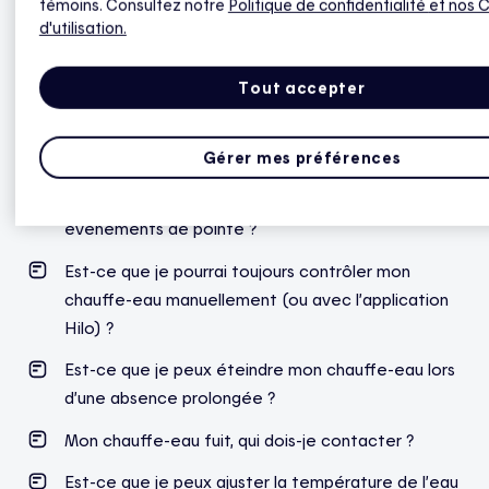
témoins. Consultez notre
Politique de confidentialité
et nos 
eau
d'utilisation.
Que dois-je faire pour maximiser mes économies si
Tout accepter
j’ai la solution intelligente Hilo pour chauffe-eau,
mais pas les thermostats Hilo ?
Gérer mes préférences
Est-ce que la solution intelligente Hilo pour
chauffe-eau me privera d’eau chaude pendant les
événements de pointe ?
Est-ce que je pourrai toujours contrôler mon
chauffe-eau manuellement (ou avec l’application
Hilo) ?
Est-ce que je peux éteindre mon chauffe-eau lors
d’une absence prolongée ?
Mon chauffe-eau fuit, qui dois-je contacter ?
Est-ce que je peux ajuster la température de l’eau