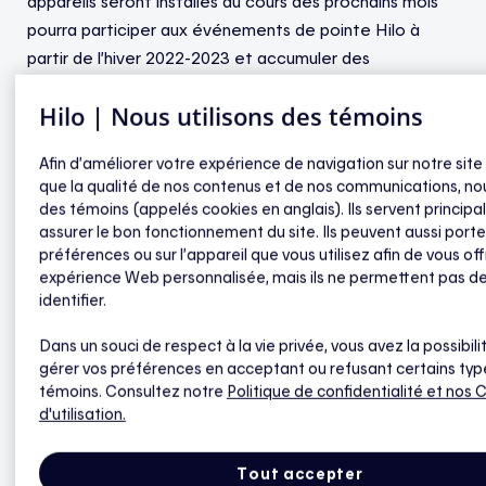
appareils seront installés au cours des prochains mois
pourra participer aux événements de pointe Hilo à
partir de l’hiver 2022-2023 et accumuler des
récompenses.
Hilo | Nous utilisons des témoins
Comme c’est le cas pour tous les équipements de
Afin d’améliorer votre expérience de navigation sur notre site
l’écosystème Hilo, il s’agit d’une option clés en main.
que la qualité de nos contenus et de nos communications, nou
L’installation par un installateur certifié est comprise de
des témoins (appelés cookies en anglais). Ils servent princip
même que la récupération de l’ancien chauffe-eau loué
assurer le bon fonctionnement du site. Ils peuvent aussi porte
ou acheté. L’offre Hilo consiste en un contrôleur de
préférences ou sur l’appareil que vous utilisez afin de vous off
expérience Web personnalisée, mais ils ne permettent pas d
charge, une sonde et une trousse de plomberie qui
identifier.
seront fournis lors de l’achat d’un appareil de 60 gallons
muni d’une entrée d’eau par le bas auprès
Dans un souci de respect à la vie privée, vous avez la possibili
d’HydroSolution.
gérer vos préférences en acceptant ou refusant certains typ
témoins. Consultez notre
Politique de confidentialité
et nos 
d'utilisation.
La solution intelligente pour chauffe-eau électrique est
la seule qui permet l’interruption en toute sécurité et
Tout accepter
qui répond aux exigences de la Santé publique du