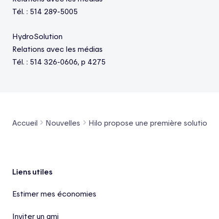
Tél. : 514 289-5005
HydroSolution
Relations avec les médias
Tél. : 514 326-0606, p 4275
Accueil
Nouvelles
Hilo propose une première solution i
Pied de page
Liens utiles
Estimer mes économies
Inviter un ami