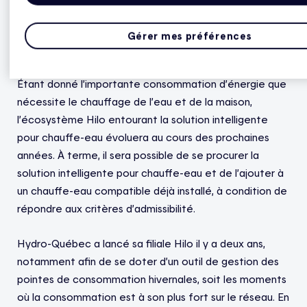
Québec. L’Institut de recherche d’Hydro-Québec a mis
au point une technologie qui réduit au minimum les
Gérer mes préférences
risques d’infection à la légionellose.
Étant donné l’importante consommation d’énergie que
nécessite le chauffage de l’eau et de la maison,
l’écosystème Hilo entourant la solution intelligente
pour chauffe-eau évoluera au cours des prochaines
années. À terme, il sera possible de se procurer la
solution intelligente pour chauffe-eau et de l’ajouter à
un chauffe-eau compatible déjà installé, à condition de
répondre aux critères d’admissibilité.
Hydro-Québec a lancé sa filiale Hilo il y a deux ans,
notamment afin de se doter d’un outil de gestion des
pointes de consommation hivernales, soit les moments
où la consommation est à son plus fort sur le réseau. En