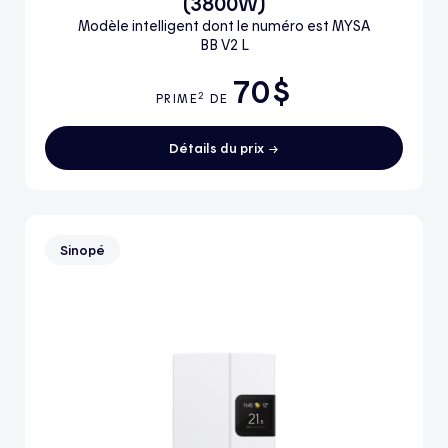
(3800W)
Modèle intelligent dont le numéro est MYSA
BB V2 L
70$
2
PRIME
DE
Détails du prix
Sinopé