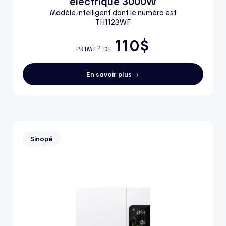
électrique 3000W
Modèle intelligent dont le numéro est
TH1123WF
110$
2
PRIME
DE
En savoir plus
Sinopé