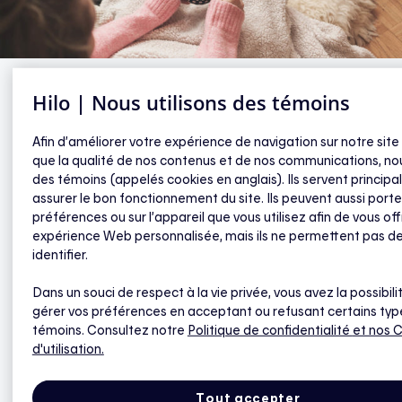
Hilo | Nous utilisons des témoins
Cocon scandinave
Afin d’améliorer votre expérience de navigation sur notre site
que la qualité de nos contenus et de nos communications, nou
des témoins (appelés cookies en anglais). Ils servent princip
Le mot « hygge » vient du vieux norvégien, et veut dire
assurer le bon fonctionnement du site. Ils peuvent aussi porte
« bien-être ». Apparu au Danemark au 18e siècle, il a vite
préférences ou sur l’appareil que vous utilisez afin de vous off
été adopté par les habitants du pays de la petite
expérience Web personnalisée, mais ils ne permettent pas d
sirène, où l’indice de bonheur est l’un des plus élevés !
identifier.
Cet art de vivre trouve des similitudes avec le
Dans un souci de respect à la vie privée, vous avez la possibili
Gemütlichkeit en Allemagne et le cocooning à la
gérer vos préférences en acceptant ou refusant certains typ
franglaise. Mais rien n’équivaut au hygge, qui prône
témoins. Consultez notre
Politique de confidentialité
et nos 
l’instant présent, la gratitude et la simplicité, et l’être
d'utilisation.
plutôt que l’avoir.
Tout accepter