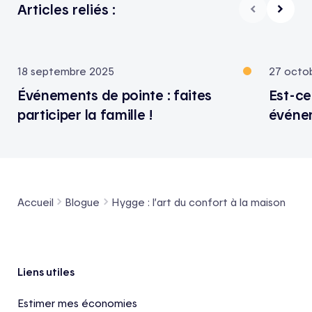
Articles reliés :
18 septembre 2025
27 octo
Événements de pointe : faites
Est-ce
participer la famille !
événem
Accueil
Blogue
Hygge : l’art du confort à la maison
Pied de page
Liens utiles
Estimer mes économies