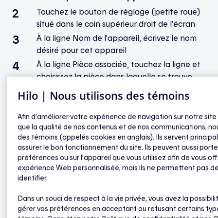
Touchez le bouton de réglage (petite roue)
situé dans le coin supérieur droit de l’écran
À la ligne Nom de l’appareil, écrivez le nom
désiré pour cet appareil
À la ligne Pièce associée, touchez la ligne et
choisissez la pièce dans laquelle se trouve
l’appareil
Hilo | Nous utilisons des témoins
Si la pièce n’a pas encore été créée, touchez
+ Ajouter une pièce et remplissez les 3
Afin d’améliorer votre expérience de navigation sur notre site
champs : Type de pièce, Nom de la pièce et
que la qualité de nos contenus et de nos communications, nou
des témoins (appelés cookies en anglais). Ils servent princip
Endroit ; terminez en touchant Ajouter, au
assurer le bon fonctionnement du site. Ils peuvent aussi porte
bas de la page
préférences ou sur l’appareil que vous utilisez afin de vous off
S’il y a lieu, choisissez la catégorie d’appareil
expérience Web personnalisée, mais ils ne permettent pas d
identifier.
S’il y a lieu, choisissez l’icône qui correspond le
mieux à l’appareil
Dans un souci de respect à la vie privée, vous avez la possibili
Terminez en touchant OK, dans le coin
gérer vos préférences en acceptant ou refusant certains typ
supérieur droit de l’écran