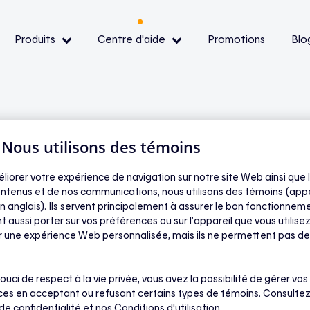
Produits
Centre d'aide
Promotions
Blo
— Événements de pointe
— Conditions et
ibilité
| Nous utilisons des témoins
éliorer votre expérience de navigation sur notre site Web ainsi que l
ntenus et de nos communications, nous utilisons des témoins (app
re s’il y a déjà des
oir
n anglais). Ils servent principalement à assurer le bon fonctionneme
t aussi porter sur vos préférences ou sur l’appareil que vous utilisez
ir une expérience Web personnalisée, mais ils ne permettent pas de
o dans ma nouvelle
ouci de respect à la vie privée, vous avez la possibilité de gérer vos
es en acceptant ou refusant certains types de témoins. Consultez
 de confidentialité
et nos Conditions d'utilisation.