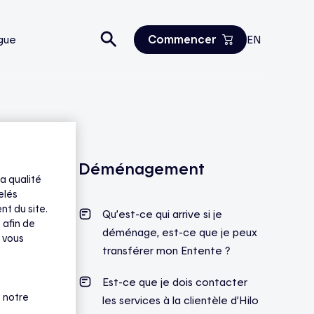
Commencer
gue
EN
Estimez vos économies
Tous les produits
Nous joindre
Déménagement
a qualité
elés
nt du site.
Qu’est-ce qui arrive si je
 afin de
déménage, est-ce que je peux
 vous
transférer mon Entente ?
Est-ce que je dois contacter
 notre
les services à la clientèle d’Hilo