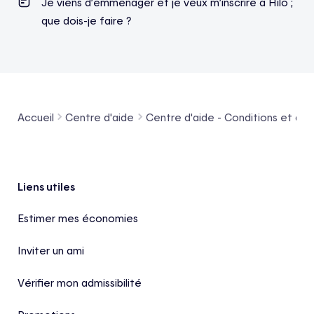
Je viens d’emménager et je veux m’inscrire à Hilo ;
que dois-je faire ?
Accueil
Centre d'aide
Centre d'aide - Conditions et admi
Pied de page
Liens utiles
Estimer mes économies
Inviter un ami
Vérifier mon admissibilité