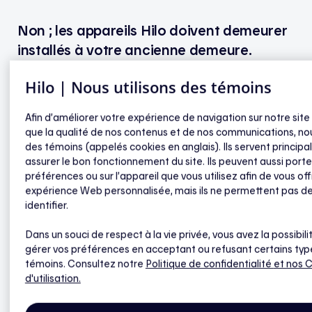
Non ; les appareils Hilo doivent demeurer
installés à votre ancienne demeure.
Hilo | Nous utilisons des témoins
Vous devez aviser le
service à la clientèle d’Hilo
au
moins trente jours avant la date prévue de votre
Afin d’améliorer votre expérience de navigation sur notre site
déménagement, afin qu’on vous propose la
que la qualité de nos contenus et de nos communications, nou
meilleure solution adaptée à votre situation. Vous
des témoins (appelés cookies en anglais). Ils servent princip
pourrez vous procurer de nouveaux thermostats à 0
assurer le bon fonctionnement du site. Ils peuvent aussi porte
$ ou profiter de toute autre offre avantageuse afin
préférences ou sur l’appareil que vous utilisez afin de vous off
de continuer à profiter du service Hilo dans votre
expérience Web personnalisée, mais ils ne permettent pas d
identifier.
nouvelle demeure.
Dans un souci de respect à la vie privée, vous avez la possibili
Pour d’autres renseignements concernant Hilo et
gérer vos préférences en acceptant ou refusant certains typ
votre déménagement, veuillez consulter la liste de
témoins. Consultez notre
Politique de confidentialité
et nos 
questions de la rubrique
Déménagement
.
d'utilisation.