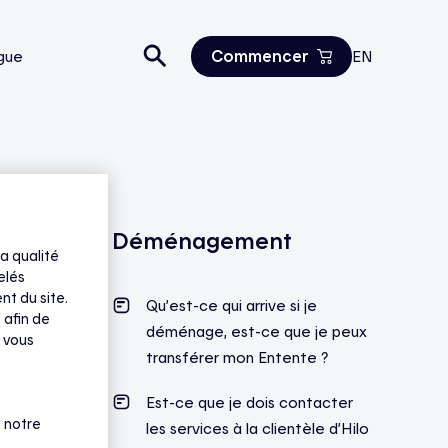
Commencer
gue
EN
Estimez vos économies
Tous les produits
Nous joindre
Déménagement
a qualité
elés
nt du site.
Qu’est-ce qui arrive si je
 afin de
déménage, est-ce que je peux
 vous
transférer mon Entente ?
Est-ce que je dois contacter
 notre
les services à la clientèle d’Hilo