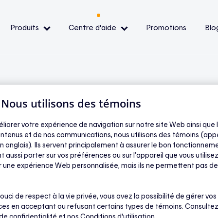
Produits
Centre d'aide
Promotions
Blo
— Événements de pointe
— Conditions et
ibilité
| Nous utilisons des témoins
éliorer votre expérience de navigation sur notre site Web ainsi que l
ntenus et de nos communications, nous utilisons des témoins (app
arrive si je
oir
n anglais). Ils servent principalement à assurer le bon fonctionneme
t aussi porter sur vos préférences ou sur l’appareil que vous utilisez
ir une expérience Web personnalisée, mais ils ne permettent pas de
u’il me reste un
ouci de respect à la vie privée, vous avez la possibilité de gérer vos
t ?
es en acceptant ou refusant certains types de témoins. Consultez
 de confidentialité
et nos Conditions d'utilisation.