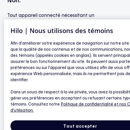
Non.
Tout appareil connecté nécessitant un
raccordement électrique 120 V/240 V devra être
Hilo | Nous utilisons des témoins
livré et installé par un maître électricien ou une
maître électricienne. Le maître électricien ou la
Afin d’améliorer votre expérience de navigation sur notre site
maître électricienne récupérera tout appareil non
que la qualité de nos contenus et de nos communications, nou
installé, qui ne pourra en aucune circonstance être
des témoins (appelés cookies en anglais). Ils servent princip
laissé au client.
assurer le bon fonctionnement du site. Ils peuvent aussi porte
préférences ou sur l’appareil que vous utilisez afin de vous off
expérience Web personnalisée, mais ils ne permettent pas d
identifier.
Installation, rendez-vous et livraison
Dans un souci de respect à la vie privée, vous avez la possibili
gérer vos préférences en acceptant ou refusant certains typ
Installation des produits Hilo
témoins. Consultez notre
Politique de confidentialité
et nos 
d'utilisation.
Livraison sans frais
Est-ce que l’installation est garantie ?
Tout accepter