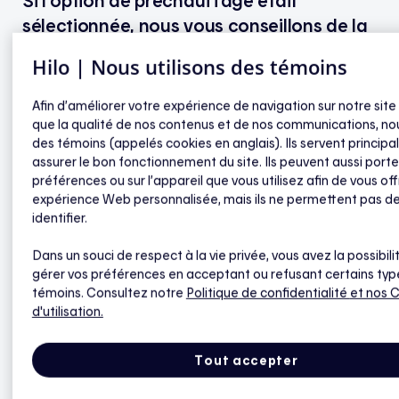
Si l’option de préchauffage était
sélectionnée, nous vous conseillons de la
désactiver, du moins dans certaines
Hilo | Nous utilisons des témoins
pièces.
Afin d’améliorer votre expérience de navigation sur notre site
que la qualité de nos contenus et de nos communications, nou
des témoins (appelés cookies en anglais). Ils servent princip
assurer le bon fonctionnement du site. Ils peuvent aussi porte
Pensez aussi au mode de participation : le mode
préférences ou sur l’appareil que vous utilisez afin de vous off
audacieux génère une plus grande réduction de
expérience Web personnalisée, mais ils ne permettent pas d
température que le mode modéré… et le mode
identifier.
extrême est celui qui diminuera le plus la
température de vos thermostats (et donc celui qui
Dans un souci de respect à la vie privée, vous avez la possibili
gérer vos préférences en acceptant ou refusant certains typ
vous permettra de tirer profit au maximum des
témoins. Consultez notre
Politique de confidentialité
et nos 
événements de pointe !)
d'utilisation.
Tout accepter
Mes paramètres