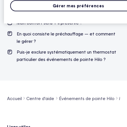
J’ai eu froid lors du dernier événement de pointe ;
Gérer mes préférences
que puis-je faire ?
Mon confort sera-t-il préservé ?
En quoi consiste le préchauffage — et comment
le gérer ?
Puis-je exclure systématiquement un thermostat
particulier des événements de pointe Hilo ?
Accueil
Centre d'aide
Événements de pointe Hilo
Mes
Liens utiles