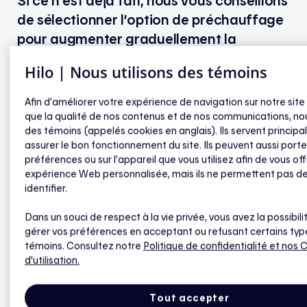
Si ce n’est déjà fait, nous vous conseillons
de sélectionner l’option de préchauffage
pour augmenter graduellement la
température de consigne de
Hilo | Nous utilisons des témoins
vos thermostats deux heures avant un
événement de pointe. Cela permet
Afin d’améliorer votre expérience de navigation sur notre site
d’accumuler de la chaleur dans les pièces
que la qualité de nos contenus et de nos communications, nou
des témoins (appelés cookies en anglais). Ils servent princip
choisies, pour un meilleur confort.
assurer le bon fonctionnement du site. Ils peuvent aussi porte
préférences ou sur l’appareil que vous utilisez afin de vous off
Vous pouvez aussi opter pour le mode modéré —
expérience Web personnalisée, mais ils ne permettent pas d
pour une diminution moindre de la température
identifier.
durant les événements de pointe (mais n’oubliez
Dans un souci de respect à la vie privée, vous avez la possibili
pas que vous risquez ainsi de moins économiser).
gérer vos préférences en acceptant ou refusant certains typ
témoins. Consultez notre
Politique de confidentialité
et nos 
Enfin, il est possible d’exclure un thermostat en
d'utilisation.
particulier avant un événement de pointe — ou
pendant celui-ci, en modifiant sa température
Tout accepter
manuellement (là encore, vous économiserez