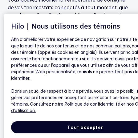
de vos thermostats connectés à tout moment, que
ce soit avec l’application mobile ou directement sur
les appareils.
Hilo | Nous utilisons des témoins
Afin d’améliorer votre expérience de navigation sur notre site
Cependant, toute modification à la
que la qualité de nos contenus et de nos communications, nou
des témoins (appelés cookies en anglais). Ils servent princip
hausse ou à la baisse effectuée entre le
assurer le bon fonctionnement du site. Ils peuvent aussi porte
début de la phase de préchauffage et la
préférences ou sur l’appareil que vous utilisez afin de vous off
fin de la phase de reprise exclura ce
expérience Web personnalisée, mais ils ne permettent pas d
identifier.
thermostat de la liste des appareils
automatisés par Hilo, et vous risquez ainsi
Dans un souci de respect à la vie privée, vous avez la possibili
de moins économiser.
gérer vos préférences en acceptant ou refusant certains typ
témoins. Consultez notre
Politique de confidentialité
et nos 
d'utilisation.
Tout accepter
Pendant un événement de pointe