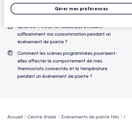
Je n’ai pas réussi à réduire ma consommation
Gérer mes préférences
pendant un événement de pointe. Pourquoi ?
Qu’arrive-t-il si je ne réussis pas à réduire
suffisamment ma consommation pendant un
événement de pointe ?
Comment les scènes programmées pourraient-
elles affecter le comportement de mes
thermostats connectés et la température
pendant un événement de pointe ?
Accueil
Centre d'aide
Événements de pointe Hilo
Pen