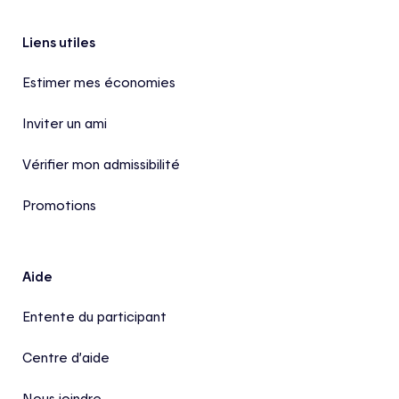
Pied de page
Liens utiles
Estimer mes économies
Inviter un ami
Vérifier mon admissibilité
Promotions
Aide
Entente du participant
Centre d’aide
Nous joindre