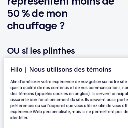
représentent moins de
50 % de mon
chauffage ?
OU si les plinthes
électriques ne sont pas ma
Hilo | Nous utilisons des témoins
source de chauffage
principale ?
Afin d’améliorer votre expérience de navigation sur notre site
que la qualité de nos contenus et de nos communications, nou
des témoins (appelés cookies en anglais). Ils servent princip
assurer le bon fonctionnement du site. Ils peuvent aussi porte
Oui.
préférences ou sur l’appareil que vous utilisez afin de vous off
expérience Web personnalisée, mais ils ne permettent pas d
identifier.
Il est maintenant possible de vous inscrire à Hilo si
vous possédez au moins un thermostat mural de