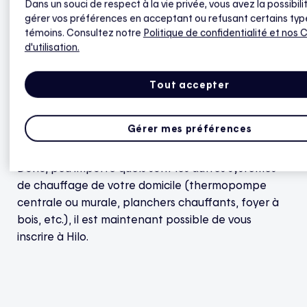
Dans un souci de respect à la vie privée, vous avez la possibili
ligne relié à une plinthe électrique ou à un
gérer vos préférences en acceptant ou refusant certains typ
convecteur (avec ou sans ventilateur), ou encore
témoins. Consultez notre
Politique de confidentialité
et nos 
au moins un thermostat pour plancher chauffant
d'utilisation.
électrique.
Tout accepter
Si vous avez des
thermostats compatibles
ou une
borne EVduty compatible
, vous pouvez également
Gérer mes préférences
vous inscrire à Hilo sans frais.
Donc, peu importe quels sont les autres systèmes
de chauffage de votre domicile (thermopompe
centrale ou murale, planchers chauffants, foyer à
bois, etc.), il est maintenant possible de vous
inscrire à Hilo.