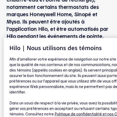
notamment certains thermostats des
marques Honeywell Home, Sinopé et
Mysa. Ils peuvent être ajoutés à
l’application Hilo, et être automatisés par
Hilo pendant les événements de pointe.
Hilo | Nous utilisons des témoins
Les produits Hilo et appareils compatibles pour
participer aux événements de pointe Hilo
Afin d’améliorer votre expérience de navigation sur notre site
que la qualité de nos contenus et de nos communications, nou
des témoins (appelés cookies en anglais). Ils servent princip
assurer le bon fonctionnement du site. Ils peuvent aussi porte
Par ailleurs, tout appareil intelligent (interrupteur,
préférences ou sur l’appareil que vous utilisez afin de vous off
prise murale, ampoule, etc.) fonctionnant avec le
expérience Web personnalisée, mais ils ne permettent pas d
protocole Zigbee est compatible avec Hilo et peut
identifier.
faire partie des appareils contrôlés avec
l’application. Toutefois, il ne sera pas automatisé
Dans un souci de respect à la vie privée, vous avez la possibili
gérer vos préférences en acceptant ou refusant certains typ
par Hilo pendant les événements de pointe, et ne
témoins. Consultez notre
Politique de confidentialité
et nos 
sera pas couvert par les garanties et le service à la