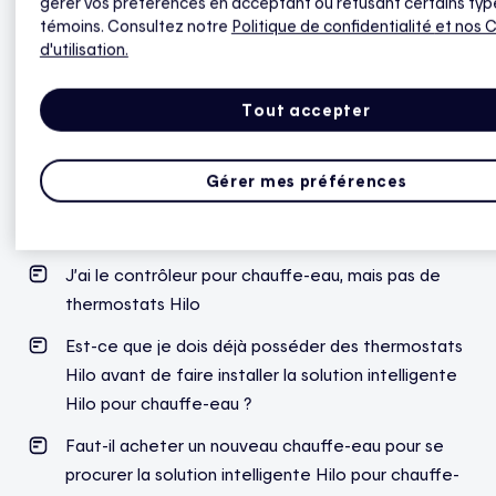
gérer vos préférences en acceptant ou refusant certains typ
Contrôleur intelligent Hilo pour chauffe-
témoins. Consultez notre
Politique de confidentialité
et nos 
eau
d'utilisation.
Quels sont les bénéfices financiers de la solution
Tout accepter
intelligente Hilo pour chauffe-eau ?
Qu’est-ce qui distingue la solution intelligente Hilo
Gérer mes préférences
pour chauffe-eau de la solution partenaire
Calypso ?
J’ai le contrôleur pour chauffe-eau, mais pas de
thermostats Hilo
Est-ce que je dois déjà posséder des thermostats
Hilo avant de faire installer la solution intelligente
Hilo pour chauffe-eau ?
Faut-il acheter un nouveau chauffe-eau pour se
procurer la solution intelligente Hilo pour chauffe-