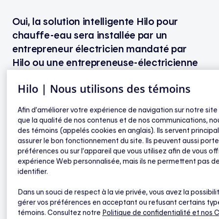
Oui, la solution intelligente Hilo pour
chauffe-eau sera installée par un
entrepreneur électricien mandaté par
Hilo ou une entrepreneuse-électricienne
mandatée par Hilo.
Hilo | Nous utilisons des témoins
Afin d’améliorer votre expérience de navigation sur notre site
que la qualité de nos contenus et de nos communications, nou
Contrôleur intelligent Hilo pour chauffe-
des témoins (appelés cookies en anglais). Ils servent princip
eau
assurer le bon fonctionnement du site. Ils peuvent aussi porte
préférences ou sur l’appareil que vous utilisez afin de vous off
expérience Web personnalisée, mais ils ne permettent pas d
Combien coûte la solution intelligente Hilo pour
identifier.
chauffe-eau électrique ?
Dans un souci de respect à la vie privée, vous avez la possibili
Quels sont les bénéfices financiers de la solution
gérer vos préférences en acceptant ou refusant certains typ
intelligente Hilo pour chauffe-eau ?
témoins. Consultez notre
Politique de confidentialité
et nos 