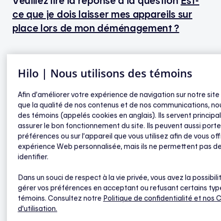
Veuillez lire la réponse à la question
Est-
ce que je dois laisser mes appareils sur
place lors de mon déménagement ?
Hilo | Nous utilisons des témoins
Contrôleur intelligent Hilo pour chauffe-
eau
Afin d’améliorer votre expérience de navigation sur notre site
que la qualité de nos contenus et de nos communications, nou
des témoins (appelés cookies en anglais). Ils servent princip
Que se passe-t-il avec le contrôleur de charge
assurer le bon fonctionnement du site. Ils peuvent aussi porte
lorsqu’une panne de courant survient ?
préférences ou sur l’appareil que vous utilisez afin de vous off
expérience Web personnalisée, mais ils ne permettent pas d
Êtes-vous en mesure d’assurer qu’il n’y a aucun
identifier.
risque de contracter la légionellose au moment
des événements de pointe ?
Dans un souci de respect à la vie privée, vous avez la possibili
gérer vos préférences en acceptant ou refusant certains typ
Quels sont les risques si je manque d’eau chaude ?
témoins. Consultez notre
Politique de confidentialité
et nos 
d'utilisation.
Est-ce que ça signifie que je n’aurai pas d’eau