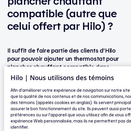
plancher chauffant
compatible (autre que
celui offert par Hilo) ?
Il suffit de faire partie des clients d’Hilo
pour pouvoir ajouter un thermostat pour
plancher chauffant compatible dans
l’application mobile Hilo.
Hilo | Nous utilisons des témoins
Si ce n’est pas encore le cas, vous pouvez vous
Afin d’améliorer votre expérience de navigation sur notre site
que la qualité de nos contenus et de nos communications, nou
procurer la passerelle Hilo, qui est offerte sans frais,
des témoins (appelés cookies en anglais). Ils servent princip
et au moins un des produits proposés. Par exemple,
assurer le bon fonctionnement du site. Ils peuvent aussi porte
si vous avez un ou plusieurs thermostats pour
préférences ou sur l’appareil que vous utilisez afin de vous off
plinthes électriques, vous pourriez passer une
expérience Web personnalisée, mais ils ne permettent pas d
commande pour obtenir une passerelle et quelques
identifier.