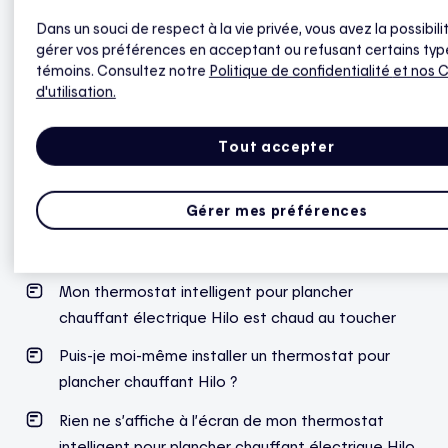
thermostats intelligents Hilo pour plinthes. Une fois
Dans un souci de respect à la vie privée, vous avez la possibili
ces produits installés à votre domicile, vous serez en
gérer vos préférences en acceptant ou refusant certains typ
mesure d’ajouter votre thermostat compatible à
témoins. Consultez notre
Politique de confidentialité
et nos 
l’application Hilo.
d'utilisation.
Tout accepter
Thermostat intelligent Hilo pour
Gérer mes préférences
plancher chauffant
Mon thermostat intelligent pour plancher
chauffant électrique Hilo est chaud au toucher
Puis-je moi-même installer un thermostat pour
plancher chauffant Hilo ?
Rien ne s’affiche à l’écran de mon thermostat
intelligent pour plancher chauffant électrique Hilo