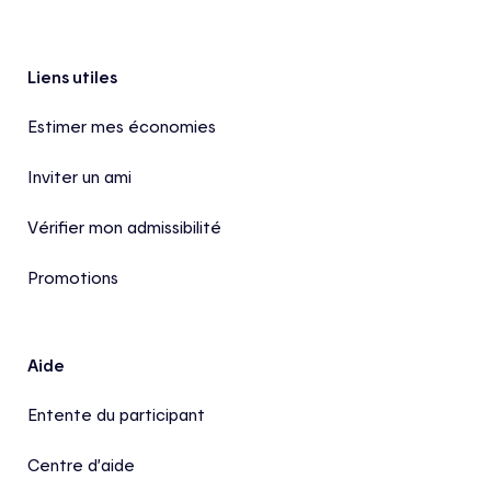
Pied de page
Liens utiles
Estimer mes économies
Inviter un ami
Vérifier mon admissibilité
Promotions
Aide
Entente du participant
Centre d’aide