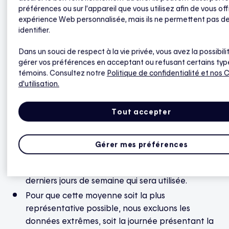
La consommation de référence est une prévision
préférences ou sur l’appareil que vous utilisez afin de vous off
de l’énergie que vous auriez consommée durant la
expérience Web personnalisée, mais ils ne permettent pas d
phase de réduction s’il n’y avait pas eu
identifier.
d’événement de pointe. Pour calculer votre
Dans un souci de respect à la vie privée, vous avez la possibili
consommation de référence, Hilo se base sur votre
gérer vos préférences en acceptant ou refusant certains typ
consommation moyenne des derniers jours. Tous ces
témoins. Consultez notre
Politique de confidentialité
et nos 
calculs sont faits automatiquement.
d'utilisation.
Tout accepter
Nous sélectionnons d’abord les cinq journées de
même type les plus récentes (en excluant celles
où il y a eu un événement de pointe). Par
Gérer mes préférences
exemple, s’il s’agit d’un événement de pointe en
semaine, c’est la consommation des cinq
derniers jours de semaine qui sera utilisée.
Pour que cette moyenne soit la plus
représentative possible, nous excluons les
données extrêmes, soit la journée présentant la