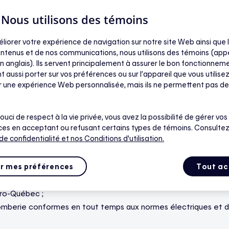
| Nous utilisons des témoins
éliorer votre expérience de navigation sur notre site Web ainsi que l
ntenus et de nos communications, nous utilisons des témoins (app
it satisfaire aux conditions suivantes pendant toute la durée d
n anglais). Ils servent principalement à assurer le bon fonctionneme
aire ou mandataire d’un abonnement au tarif D (tarif de base), s
t aussi porter sur vos préférences ou sur l’appareil que vous utilisez
e du Logement ;
ir une expérience Web personnalisée, mais ils ne permettent pas de
l il peut télécharger et utiliser l’application mobile Hilo (voir l
lus dans le Service. Les frais standards de messagerie et de do
ouci de respect à la vie privée, vous avez la possibilité de gérer vos
le.
es en acceptant ou refusant certains types de témoins. Consultez
 de confidentialité
et nos Conditions d'utilisation.
ions suivantes pendant toute la durée de l’Entente :
nnelle ;
r mes préférences
Tout ac
lle est nécessaire pour bénéficier du Service) ;
dro-Québec ;
plomberie conformes en tout temps aux normes électriques et de 