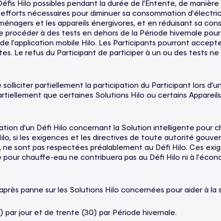
Défis Hilo possibles pendant la durée de l’Entente, de manière 
les efforts nécessaires pour diminuer sa consommation d’élect
troménagers et les appareils énergivores, et en réduisant sa 
t de procéder à des tests en dehors de la Période hivernale pou
 de l’application mobile Hilo. Les Participants pourront accep
ntes. Le refus du Participant de participer à un ou des tests n
 solliciter partiellement la participation du Participant lors d’u
r partiellement que certaines Solutions Hilo ou certains Appar
on d’un Défi Hilo concernant la Solution intelligente pour cha
ilo, si les exigences et les directives de toute autorité go
, ne sont pas respectées préalablement au Défi Hilo. Ces exi
nte pour chauffe-eau ne contribuera pas au Défi Hilo ni à l’éc
après panne sur les Solutions Hilo concernées pour aider à la
 par jour et de trente (30) par Période hivernale.