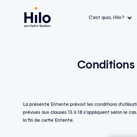
C’est quoi, Hilo ?
Le service Hilo
Thermostats intelligents
Aide — L’application
Aide 
Comment ça fonctionne ?
Contrôleurs pour chauffe-eau
Aide — Produits Hilo
Aide 
Conditions 
admiss
L’application
Bornes de recharge pour véhicule électrique
Aide — Appareils compatibles et
primes
FAQ
La mission
Appareils compatibles
Aide — Économies et tarifs
Tout v
La présente Entente prévoit les conditions d’utilisa
prévues aux clauses 13 à 18 s’appliquent selon le cas
la fin de cette Entente.