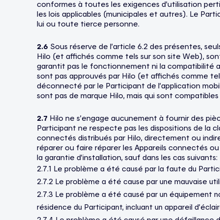
conformes à toutes les exigences d’utilisation pert
les lois applicables (municipales et autres). Le Par
lui ou toute tierce personne.
2.6
Sous réserve de l’article 6.2 des présentes, seul
Hilo (et affichés comme tels sur son site Web), sont 
garantit pas le fonctionnement ni la compatibilité a
sont pas approuvés par Hilo (et affichés comme tel
déconnecté par le Participant de l’application mobi
sont pas de marque Hilo, mais qui sont compatibles
2.7
Hilo ne s’engage aucunement à fournir des pièces
Participant ne respecte pas les dispositions de la c
connectés distribués par Hilo, directement ou indirec
réparer ou faire réparer les Appareils connectés ou 
la garantie d’installation, sauf dans les cas suivants:
2.7.1 Le problème a été causé par la faute du Partic
2.7.2 Le problème a été cause par une mauvaise utili
2.7.3 Le problème a été causé par un équipement non 
résidence du Participant, incluant un appareil d’écla
2.7.4 Le problème a été causé par une défaillance du