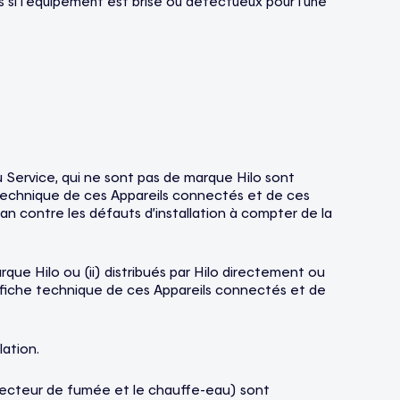
s si l’équipement est brisé ou défectueux pour l’une
au Service, qui ne sont pas de marque Hilo sont
he technique de ces Appareils connectés et de ces
1) an contre les défauts d’installation à compter de la
que Hilo ou (ii) distribués par Hilo directement ou
 la fiche technique de ces Appareils connectés et de
lation.
étecteur de fumée et le chauffe-eau) sont