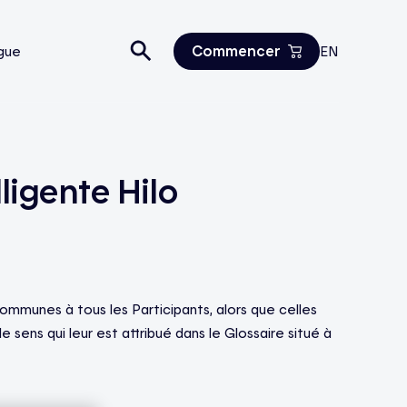
Commencer
gue
EN
Estimez vos économies
Tous les produits
Nous joindre
ligente Hilo
communes à tous les Participants, alors que celles
sens qui leur est attribué dans le Glossaire situé à