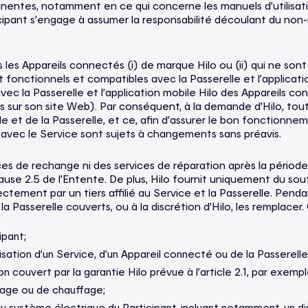
inentes, notamment en ce qui concerne les manuels d’utilisatio
ticipant s’engage à assumer la responsabilité découlant du non
s les Appareils connectés (i) de marque Hilo ou (ii) qui ne son
fonctionnels et compatibles avec la Passerelle et l’application 
vec la Passerelle et l’application mobile Hilo des Appareils c
s sur son site Web). Par conséquent, à la demande d’Hilo, tout
le et de la Passerelle, et ce, afin d’assurer le bon fonctionn
 avec le Service sont sujets à changements sans préavis.
 de rechange ni des services de réparation après la période de 
lause 2.5 de l’Entente. De plus, Hilo fournit uniquement du sou
tement par un tiers affilié au Service et la Passerelle. Pendant
la Passerelle couverts, ou à la discrétion d’Hilo, les remplace
ipant;
sation d’un Service, d’un Appareil connecté ou de la Passerelle 
couvert par la garantie Hilo prévue à l’article 2.1, par exempl
irage ou de chauffage;
 système électrique du Participant, incluant notamment, un dis