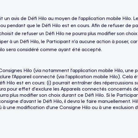
it un avis de Défi Hilo au moyen de l’application mobile Hilo. Le
 ou pendant que le Défi Hilo est en cours. Afin de refuser de par
 choisit de refuser un Défi Hilo ne pourra plus modifier son choix 
iper à un Défi Hilo, le Participant n’a aucune action à poser, car
fi Hilo sera considéré comme ayant été accepté.
onsignes Hilo (via notamment l’application mobile Hilo, une p
lure l’Appareil connecté (via l’application mobile Hilo). Cela é
 Hilo est en cours: (i) pourrait entraîner des répercussions su
ra pour effet d’exclure les Appareils connectés concernés des
rra plus modifier son choix durant ce Défi Hilo. Si le Particip
nsigne d’avant le Défi Hilo, il devra le faire manuellement. Hi
û à une modification d’une Consigne Hilo ou à une exclusion d’