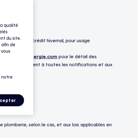
a qualité
elés
e l’Entente :
nt du site.
ans l’option de crédit hivernal, pour usage
 afin de
 vous
e site Web
hiloenergie.com
pour le détail des
nnées s’appliquent à toutes les notifications et aux
 notre
cepter
plomberie, selon le cas, et aux lois applicables en