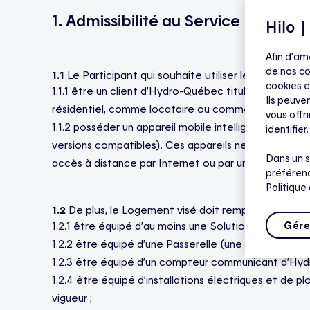
1. Admissibilité au Service
Hilo 
Afin d’am
de nos co
1.1
Le Participant qui souhaite utiliser le Service do
cookies e
1.1.1 être un client d’Hydro-Québec titulaire, cotitul
Ils peuven
résidentiel, comme locataire ou comme propriétair
vous offr
1.1.2 posséder un appareil mobile intelligent sur leque
identifier.
versions compatibles). Ces appareils ne sont pas inc
Dans un s
accès à distance par Internet ou par un réseau mobi
préférenc
Politique
1.2
De plus, le Logement visé doit remplir les condit
1.2.1 être équipé d’au moins une Solution Hilo fonctio
Gére
1.2.2 être équipé d’une Passerelle (une seule Passere
1.2.3 être équipé d’un compteur communicant d’Hy
1.2.4 être équipé d’installations électriques et de 
vigueur ;