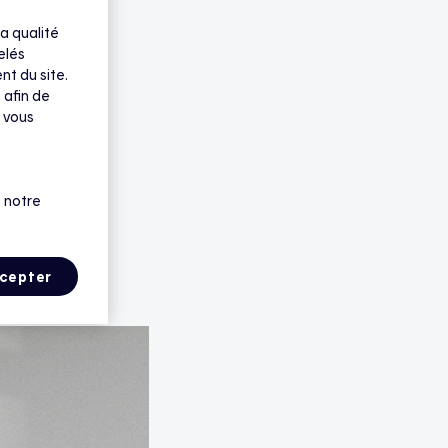
fage avec des
a qualité
iser énergie et
elés
nt du site.
 afin de
 vous
 notre
cepter