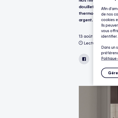
douillet de notre d
Afin d’am
thermostats intelli
de nos co
argent. Coup d’œil 
cookies e
Ils peuven
vous offr
13 août 2025
identifier.
Lecture de 3 minu
Dans un s
préférenc
Politique
Facebook
LinkedIn
Gére