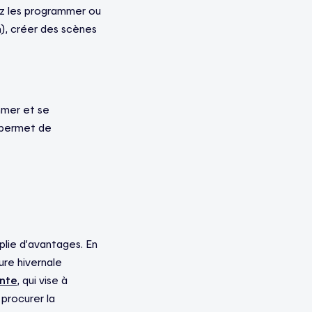
ez les programmer ou
), créer des scènes
mmer et se
 permet de
plie d’avantages. En
ure hivernale
nte
, qui vise à
procurer la