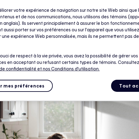
omicile. C’est donc une bonne idée d’optimiser notre chauf
éliorer votre expérience de navigation sur notre site Web ainsi que l
gents, qui permettent de le gérer efficacement et d’économ
ntenus et de nos communications, nous utilisons des témoins (app
sur ces appareils ultra-pratiques…
n anglais). Ils servent principalement à assurer le bon fonctionneme
t aussi porter sur vos préférences ou sur l’appareil que vous utilisez
ir une expérience Web personnalisée, mais ils ne permettent pas de
tes
ouci de respect à la vie privée, vous avez la possibilité de gérer vos
es en acceptant ou refusant certains types de témoins. Consultez
 de confidentialité
et nos Conditions d'utilisation.
r mes préférences
Tout ac