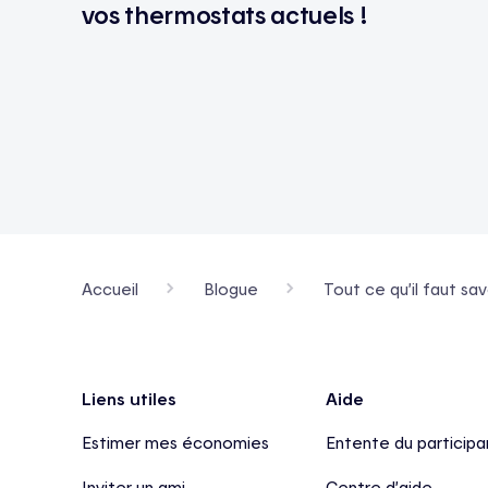
vos thermostats actuels !
Accueil
Blogue
Tout ce qu’il faut sav
Pied de page
Liens utiles
Aide
Estimer mes économies
Entente du participa
Inviter un ami
Centre d’aide