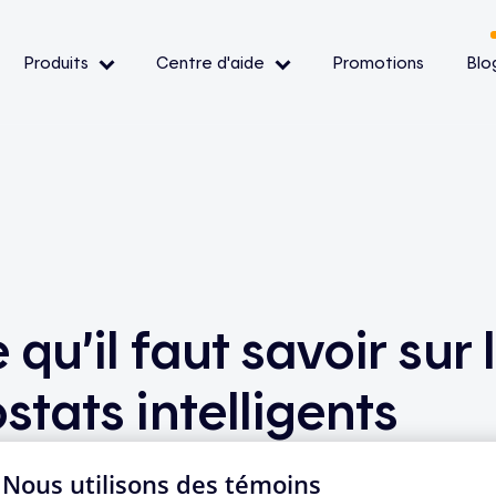
Produits
Centre d'aide
Promotions
Blo
— Événements de pointe
— Conditions et
ibilité
 qu’il faut savoir sur 
oir
tats intelligents
| Nous utilisons des témoins
nnus pour leur froid rigoureux, nous font apprécier encore p