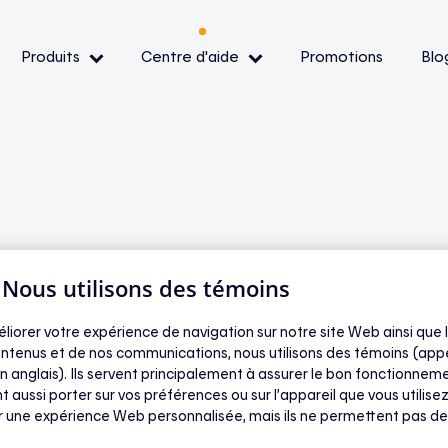
Produits
Centre d'aide
Promotions
Blo
— Événements de pointe
— Conditions et
ibilité
| Nous utilisons des témoins
ls sont admissibles à
oir
éliorer votre expérience de navigation sur notre site Web ainsi que l
ntenus et de nos communications, nous utilisons des témoins (app
n anglais). Ils servent principalement à assurer le bon fonctionneme
t aussi porter sur vos préférences ou sur l’appareil que vous utilisez
ir une expérience Web personnalisée, mais ils ne permettent pas de