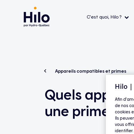
C’est quoi, Hilo ?
Le service Hilo
Thermostats intelligents
Aide — L’application
Aide 
Comment ça fonctionne ?
Contrôleurs pour chauffe-eau
Aide — Produits Hilo
Aide 
admiss
L’application
Bornes de recharge pour véhicule électrique
Aide — Appareils compatibles et
Appareils compatibles et primes
primes
FAQ
La mission
Appareils compatibles
Hilo 
Quels apparei
Aide — Économies et tarifs
Tout v
Afin d’am
une prime ?
de nos co
cookies e
Ils peuven
vous offr
identifier.