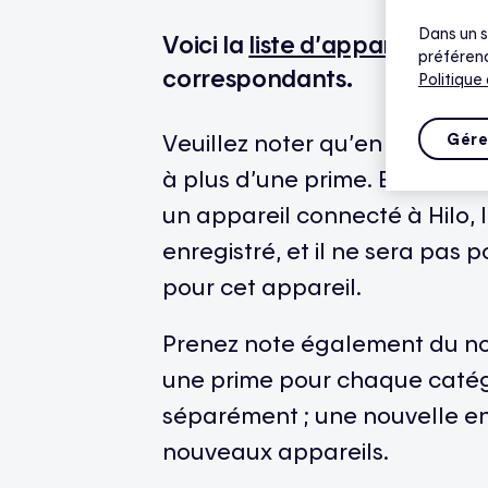
Dans un s
Voici la
liste d’appareils adm
préférenc
correspondants.
Politique
Veuillez noter qu’en principe
Gére
à plus d’une prime. En effet,
un appareil connecté à Hilo, 
enregistré, et il ne sera pas
pour cet appareil.
Prenez note également du no
une prime pour chaque catég
séparément ; une nouvelle en
nouveaux appareils.