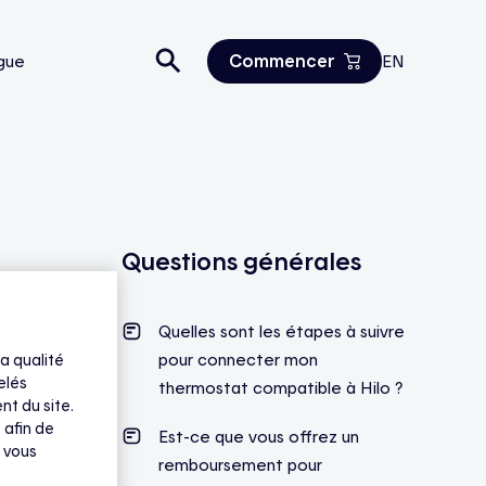
Commencer
gue
EN
Estimez vos économies
Tous les produits
Nous joindre
Questions générales
Quelles sont les étapes à suivre
pour connecter mon
a qualité
elés
thermostat compatible à Hilo ?
nt du site.
 afin de
Est-ce que vous offrez un
 vous
remboursement pour