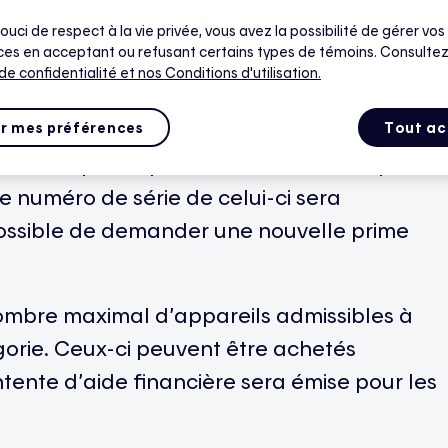
ouci de respect à la vie privée, vous avez la possibilité de gérer vos
issibles à une prime
, ainsi que les montants
es en acceptant ou refusant certains types de témoins. Consultez
 de confidentialité
et nos Conditions d'utilisation.
, un même appareil ne peut être admissible
r mes préférences
Tout ac
 une fois qu’une prime aura été versée pour
le numéro de série de celui-ci sera
 possible de demander une nouvelle prime
mbre maximal d’appareils admissibles à
orie. Ceux-ci peuvent être achetés
tente d’aide financière sera émise pour les