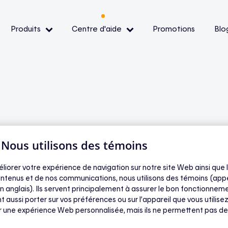
Produits
Centre d'aide
Promotions
Blo
— Événements de pointe
— Conditions et
ibilité
| Nous utilisons des témoins
ère des appareils
oir
éliorer votre expérience de navigation sur notre site Web ainsi que l
ntenus et de nos communications, nous utilisons des témoins (app
mpatibles pendant
n anglais). Ils servent principalement à assurer le bon fonctionneme
t aussi porter sur vos préférences ou sur l’appareil que vous utilisez
de pointe, les
ir une expérience Web personnalisée, mais ils ne permettent pas de