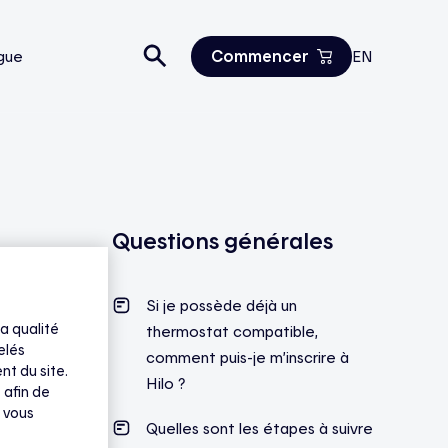
Commencer
gue
EN
Estimez vos économies
Tous les produits
Nous joindre
Questions générales
Si je possède déjà un
a qualité
thermostat compatible,
elés
comment puis-je m’inscrire à
nt du site.
Hilo ?
 afin de
 vous
Quelles sont les étapes à suivre