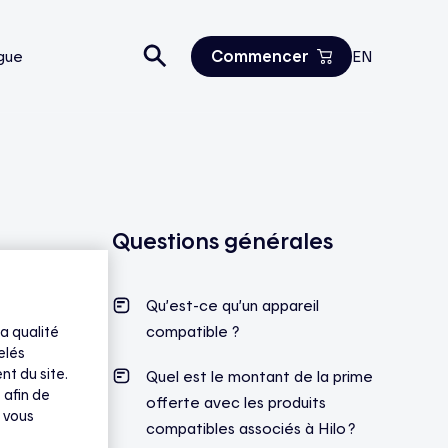
Commencer
gue
EN
Estimez vos économies
Tous les produits
Nous joindre
Questions générales
Qu’est-ce qu’un appareil
compatible ?
a qualité
elés
nt du site.
Quel est le montant de la prime
 afin de
offerte avec les produits
 vous
compatibles associés à Hilo ?