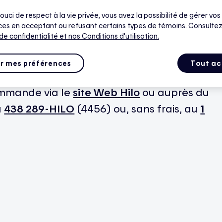
ouci de respect à la vie privée, vous avez la possibilité de gérer vos
es en acceptant ou refusant certains types de témoins. Consultez
 de confidentialité
et nos Conditions d'utilisation.
rmostat compatible, nous vous invitons à
ilo, offerte sans frais.
r mes préférences
Tout ac
ommande via le
site Web Hilo
ou auprès du
u
438 289-HILO
(4456) ou, sans frais, au
1