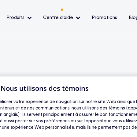
Produits
Centre d'aide
Promotions
Blo
— Événements de pointe
— Conditions et
ibilité
| Nous utilisons des témoins
 déjà un thermostat
oir
éliorer votre expérience de navigation sur notre site Web ainsi que l
comment puis-je
ntenus et de nos communications, nous utilisons des témoins (app
n anglais). Ils servent principalement à assurer le bon fonctionneme
t aussi porter sur vos préférences ou sur l’appareil que vous utilisez
ilo ?
ir une expérience Web personnalisée, mais ils ne permettent pas de