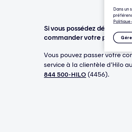
Dans un s
préférenc
Politique
Si vous possédez déjà un the
commander votre passerelle H
Gére
Vous pouvez passer votre c
service à la clientèle d’Hilo a
844 500-HILO
(4456).