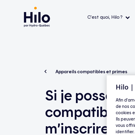
C’est quoi, Hilo ?
Le service Hilo
Thermostats intelligents
Aide — L’application
Aide 
Comment ça fonctionne ?
Contrôleurs pour chauffe-eau
Aide — Produits Hilo
Aide 
admiss
L’application
Bornes de recharge pour véhicule électrique
Aide — Appareils compatibles et
Appareils compatibles et primes
primes
FAQ
La mission
Appareils compatibles
Hilo 
Si je possède
Aide — Économies et tarifs
Tout v
Afin d’am
compatible, 
de nos co
cookies e
Ils peuven
m’inscrire à H
vous offr
identifier.