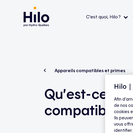
C’est quoi, Hilo ?
Le service Hilo
Thermostats intelligents
Aide — L’application
Aide 
Comment ça fonctionne ?
Contrôleurs pour chauffe-eau
Aide — Produits Hilo
Aide 
admiss
L’application
Bornes de recharge pour véhicule électrique
Aide — Appareils compatibles et
Appareils compatibles et primes
primes
FAQ
La mission
Appareils compatibles
Hilo 
Qu’est-ce qu’
Aide — Économies et tarifs
Tout v
Afin d’am
compatible ?
de nos co
cookies e
Ils peuven
vous offr
identifier.