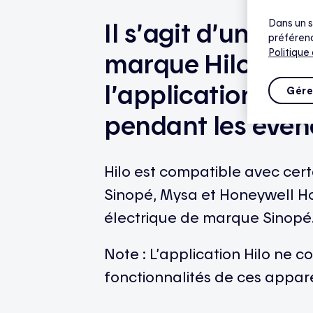
Il s’agit d’un app
Dans un s
préférenc
Politique
marque Hilo, mais
l’application Hil
Gére
pendant les évén
Hilo est compatible avec ce
Sinopé, Mysa et Honeywell H
électrique de marque Sinopé
Note : L’application Hilo ne 
fonctionnalités de ces appare