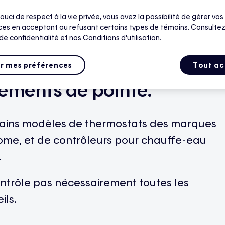
areil qui n’est pas de
ouci de respect à la vie privée, vous avez la possibilité de gérer vos
es en acceptant ou refusant certains types de témoins. Consultez
 de confidentialité
et nos Conditions d'utilisation.
 qui peut être ajouté à
o et être automatisé
r mes préférences
Tout ac
ements de pointe.
rtains modèles de thermostats des marques
ome, et de contrôleurs pour chauffe-eau
.
contrôle pas nécessairement toutes les
ils.