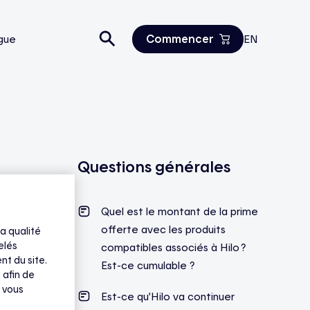
Commencer
gue
EN
Estimez vos économies
Tous les produits
Nous joindre
Questions générales
Quel est le montant de la prime
offerte avec les produits
a qualité
elés
compatibles associés à Hilo ?
nt du site.
Est-ce cumulable ?
 afin de
 vous
Est-ce qu’Hilo va continuer