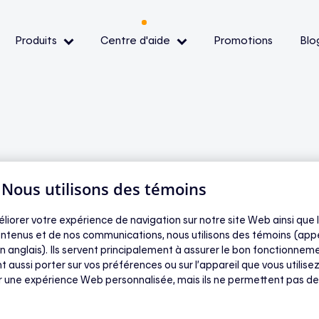
Produits
Centre d'aide
Promotions
Blo
— Événements de pointe
— Conditions et
ibilité
| Nous utilisons des témoins
cier une prise
oir
éliorer votre expérience de navigation sur notre site Web ainsi que l
ntenus et de nos communications, nous utilisons des témoins (app
n anglais). Ils servent principalement à assurer le bon fonctionneme
t aussi porter sur vos préférences ou sur l’appareil que vous utilisez
ir une expérience Web personnalisée, mais ils ne permettent pas de