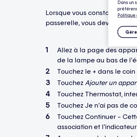
Dans un s
préférenc
Lorsque vous constatez qu’une
Politique
passerelle, vous devez la réas
Gére
Allez à la page des appar
de la lampe au bas de l’é
Touchez le + dans le coin 
Touchez
Ajouter un appare
Touchez Thermostat, inter
Touchez Je n’ai pas de c
Touchez Continuer – Cett
association et l’indicateu