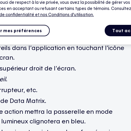
ouci de respect à la vie privée, vous avez la possibilité de gérer vos
es en acceptant ou refusant certains types de témoins. Consultez
 prise intelligente n’est plus associée à la
 de confidentialité
et nos Conditions d'utilisation.
socier en suivant les instructions suivantes.
r mes préférences
Tout ac
eils dans l’application en touchant l’icône
cran.
supérieur droit de l’écran.
il
.
rupteur, etc.
ode Data Matrix.
e action mettra la passerelle en mode
r lumineux clignotera en bleu.