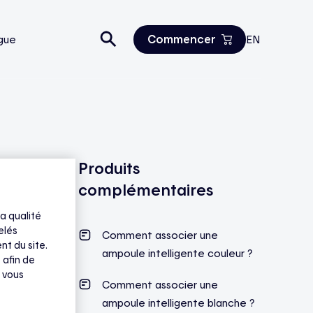
Commencer
gue
EN
Estimez vos économies
Tous les produits
Nous joindre
Produits
complémentaires
a qualité
elés
Comment associer une
nt du site.
ampoule intelligente couleur ?
 afin de
 vous
Comment associer une
ampoule intelligente blanche ?