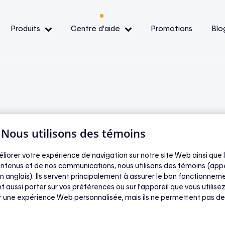
Produits
Centre d'aide
Promotions
Blo
— Événements de pointe
— Conditions et
ibilité
| Nous utilisons des témoins
s sont branchés sur
oir
éliorer votre expérience de navigation sur notre site Web ainsi que l
ntenus et de nos communications, nous utilisons des témoins (app
ble. Comment faire
n anglais). Ils servent principalement à assurer le bon fonctionneme
t aussi porter sur vos préférences ou sur l’appareil que vous utilisez
ir une expérience Web personnalisée, mais ils ne permettent pas de
er un seul ?