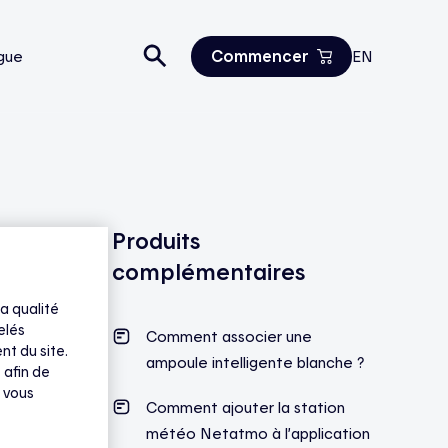
Commencer
gue
EN
Estimez vos économies
Tous les produits
Nous joindre
Produits
complémentaires
a qualité
elés
Comment associer une
nt du site.
ampoule intelligente blanche ?
 afin de
 vous
Comment ajouter la station
météo Netatmo à l’application