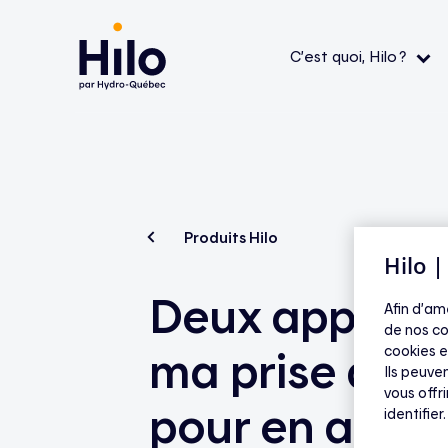
C’est quoi, Hilo ?
Le service Hilo
Thermostats intelligents
Aide — L’application
Aide 
Comment ça fonctionne ?
Contrôleurs pour chauffe-eau
Aide — Produits Hilo
Aide 
admiss
L’application
Bornes de recharge pour véhicule électrique
Aide — Appareils compatibles et
Produits Hilo
primes
FAQ
Hilo 
La mission
Appareils compatibles
Deux appareil
Aide — Économies et tarifs
Tout v
Afin d’am
de nos co
ma prise dou
cookies e
Ils peuven
vous offr
pour en allum
identifier.