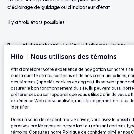
d’éclairage de guidage ou d’indicateur d’état.
Il y a trois états possibles:
État par défaut - La DEL est allumée lorsque
la charge est activée (indique que
Hilo | Nous utilisons des témoins
l’interrupteur est sous tension).
La DEL est allumée lorsque la charge est
Afin d’améliorer votre expérience de navigation sur notre site
désactivée (éclairage de guidage dans le
que la qualité de nos contenus et de nos communications, nou
des témoins (appelés cookies en anglais). Ils servent princip
noir).
assurer le bon fonctionnement du site. Ils peuvent aussi porte
La DEL est éteinte en permanence.
préférences ou sur l’appareil que vous utilisez afin de vous off
expérience Web personnalisée, mais ils ne permettent pas d
identifier.
Procédure pour passer d’un état à l’autre :
Dans un souci de respect à la vie privée, vous avez la possibili
gérer vos préférences en acceptant ou refusant certains typ
Appuyez rapidement sur le bouton à dix reprises.
témoins. Consultez notre
Politique de confidentialité
et nos 