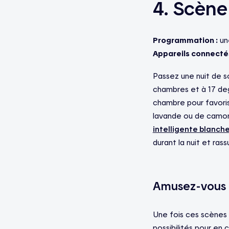
4. Scène
Programmation :
un
Appareils connectés
Passez une nuit de so
chambres et à 17 deg
chambre pour favorise
lavande ou de camomi
intelligente blanch
durant la nuit et rassu
Amusez-vous à
Une fois ces scènes d
possibilités pour en