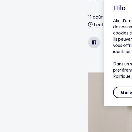
Hilo 
11 août 2025
Afin d’am
Lecture de 2 minu
de nos co
cookies e
Ils peuven
Facebook
LinkedIn
vous offr
identifier.
Dans un s
préférenc
Politique
Gére