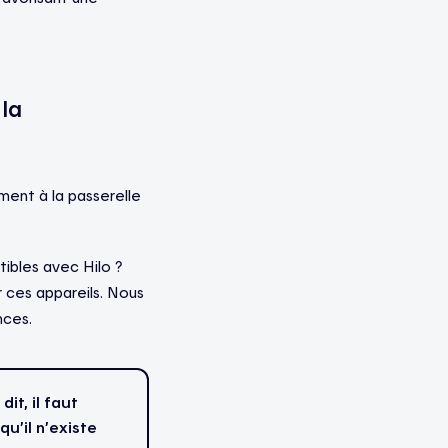
la
ent à la passerelle
ibles avec Hilo ?
r ces appareils. Nous
nces.
it, il faut
u’il n’existe