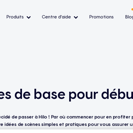
Produits
Centre d'aide
Promotions
Blo
— Événements de pointe
— Conditions et
ibilité
es de base pour débu
oir
cidé de passer à Hilo ! Par où commencer pour en profiter
e idées de scènes simples et pratiques pour vous assurer
ité, du matin au soir.