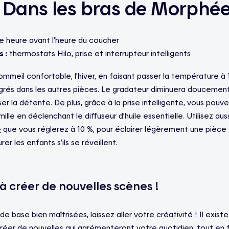
 Dans les bras de Morphé
e heure avant l’heure du coucher
 :
thermostats Hilo, prise et interrupteur intelligents
mmeil confortable, l’hiver, en faisant passer la température à 
rés dans les autres pièces. Le gradateur diminuera doucement 
r la détente. De plus, grâce à la prise intelligente, vous pouv
lle en déclenchant le diffuseur d’huile essentielle.
Utilisez
auss
e
que vous réglerez à 10 %, pour éclairer légèrement une pièce
rer les enfants s’ils se réveillent.
 créer de nouvelles scènes !
e base bien maîtrisées, laissez aller votre créativité ! Il exi
 créer de nouvelles qui agrémenteront votre quotidien, tout en 