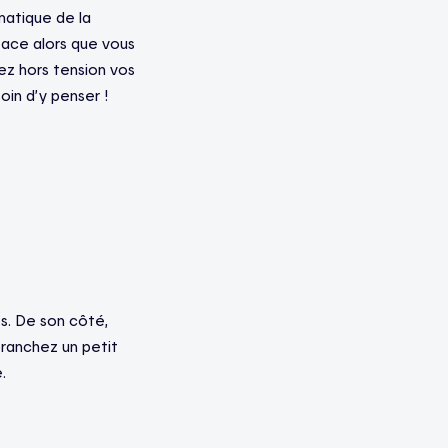
omatique de la
pace alors que vous
ez hors tension vos
oin d’y penser !
és. De son côté,
 branchez un petit
.