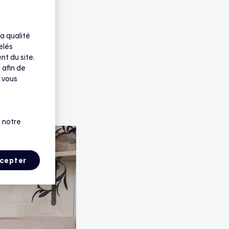
a qualité
elés
nt du site.
 afin de
 vous
 notre
cepter