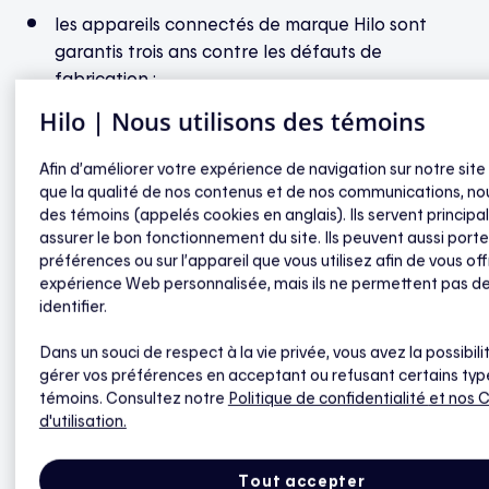
les appareils connectés de marque Hilo sont
garantis trois ans contre les défauts de
fabrication ;
les appareils connectés de marque autre qu’Hilo
Hilo | Nous utilisons des témoins
sont couverts par la garantie du fabricant. Le
Participant doit s’assurer de consulter le manuel
Afin d’améliorer votre expérience de navigation sur notre site
d’utilisation ou la fiche technique de ces
que la qualité de nos contenus et de nos communications, nou
des témoins (appelés cookies en anglais). Ils servent princip
appareils connectés et de ces produits sur
assurer le bon fonctionnement du site. Ils peuvent aussi porte
hiloenergie.com
.
préférences ou sur l’appareil que vous utilisez afin de vous off
expérience Web personnalisée, mais ils ne permettent pas d
identifier.
Dans un souci de respect à la vie privée, vous avez la possibili
gérer vos préférences en acceptant ou refusant certains typ
témoins. Consultez notre
Politique de confidentialité
et nos 
Ventes et remboursements
d'utilisation.
Quels tarifs d’Hydro-Québec permettent d’être
Tout accepter