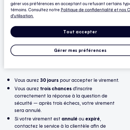
gérer vos préférences en acceptant ou refusant certains typ
À partir du courriel de transfert Interac,
témoins. Consultez notre
Politique de confidentialité
et nos 
sélectionnez votre institution financière et le
d'utilisation.
compte dans lequel déposer le virement.
Tout accepter
Saisissez ensuite le code
Réponse à la question de
sécurité
.
Gérer mes préférences
À noter
Vous aurez
30 jours
pour accepter le virement.
Vous aurez
trois chances
d’inscrire
correctement la réponse à la question de
sécurité — après trois échecs, votre virement
sera annulé.
Si votre virement est
annulé
ou
expiré
,
contactez le service à la clientèle afin de