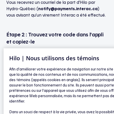
Vous recevrez un courriel de la part d’Hilo par
Hydro-Québec (
notify@payments.interac.ca
)
vous avisant qu’un virement Interac a été effectué.
Étape 2 : Trouvez votre code dans l’appli
et copiez-le
Une fois le courriel reçu, ouvrez votre appli Hilo et
Hilo | Nous utilisons des témoins
accédez au Menu [☰], puis cliquez sur
Mes
Récompenses
.
Afin d’améliorer votre expérience de navigation sur notre site
que la qualité de nos contenus et de nos communications, nou
des témoins (appelés cookies en anglais). Ils servent princip
Notez ensuite le code
Réponse à la question de
assurer le bon fonctionnement du site. Ils peuvent aussi porte
sécurité
.
préférences ou sur l’appareil que vous utilisez afin de vous off
expérience Web personnalisée, mais ils ne permettent pas d
identifier.
Étape 3 : Acceptez le virement
Dans un souci de respect à la vie privée, vous avez la possibili