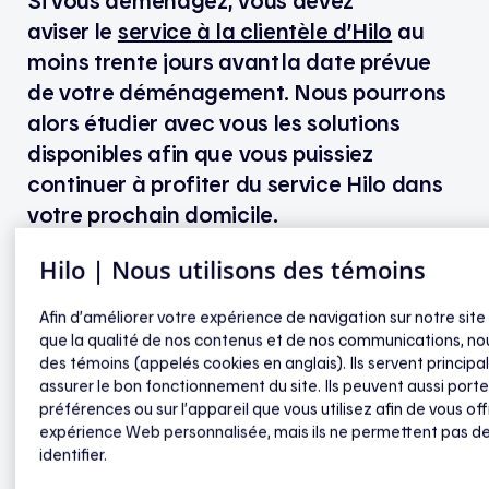
Si vous déménagez, vous devez
aviser le
service à la clientèle d’Hilo
au
moins trente jours avant la date prévue
de votre déménagement. Nous pourrons
alors étudier avec vous les solutions
disponibles afin que vous puissiez
continuer à profiter du service Hilo dans
votre prochain domicile.
Hilo | Nous utilisons des témoins
Appareils Hilo
Afin d’améliorer votre expérience de navigation sur notre site
que la qualité de nos contenus et de nos communications, nou
Les appareils intelligents Hilo doivent demeurer
des témoins (appelés cookies en anglais). Ils servent princip
installés à votre ancienne demeure.
assurer le bon fonctionnement du site. Ils peuvent aussi porte
préférences ou sur l’appareil que vous utilisez afin de vous off
expérience Web personnalisée, mais ils ne permettent pas d
identifier.
Continuation de l’Entente du participant