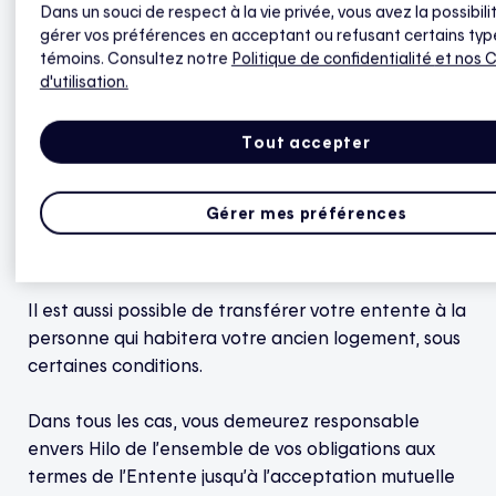
Dans un souci de respect à la vie privée, vous avez la possibili
Si vous désirez continuer à profiter du service Hilo
gérer vos préférences en acceptant ou refusant certains typ
témoins. Consultez notre
Politique de confidentialité
et nos 
dans votre prochain domicile, le
service à la
d'utilisation.
clientèle
vous proposera différentes solutions.
Tout accepter
Sinon, vous pouvez résilier votre entente. Si la
période de 12 mois suivant la signature de l’Entente
du participant n’est pas terminée, vous pourriez
Gérer mes préférences
devoir rembourser le solde au crédit (équivalant au
nombre de mois qui restent à l’Entente).
Il est aussi possible de transférer votre entente à la
personne qui habitera votre ancien logement, sous
certaines conditions.
Dans tous les cas, vous demeurez responsable
envers Hilo de l’ensemble de vos obligations aux
termes de l’Entente jusqu’à l’acceptation mutuelle