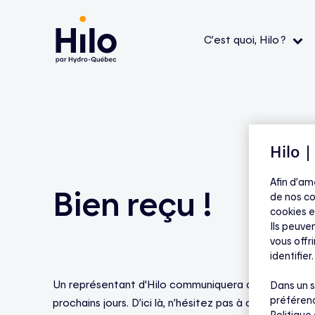
C’est quoi, Hilo ?
Le service Hilo
Thermostats intelligents
Aide — L’application
Aide 
Comment ça fonctionne ?
Contrôleurs pour chauffe-eau
Aide — Produits Hilo
Aide 
admiss
Hilo 
L’application
Bornes de recharge pour véhicule électrique
Aide — Appareils compatibles et
primes
FAQ
Afin d’am
Bien reçu !
La mission
Appareils compatibles
de nos co
Aide — Économies et tarifs
Tout v
cookies e
Ils peuven
vous offr
identifier.
Un représentant d'Hilo communiquera avec vous dan
Dans un s
préférenc
prochains jours. D’ici là, n’hésitez pas à consulter no
Politique