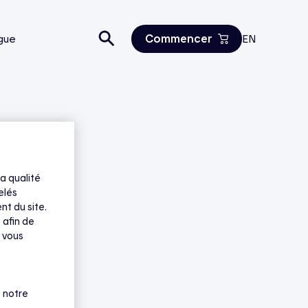
Commencer
gue
EN
Estimez vos économies
Tous les produits
Nous joindre
a qualité
elés
nt du site.
 afin de
 vous
 notre