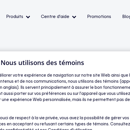
Produits
Centre d'aide
Promotions
Blo
— Événements de pointe
— Conditions et
ibilité
| Nous utilisons des témoins
éliorer votre expérience de navigation sur notre site Web ainsi que l
ntenus et de nos communications, nous utilisons des témoins (app
oir
n anglais). Ils servent principalement à assurer le bon fonctionneme
t aussi porter sur vos préférences ou sur l’appareil que vous utilisez
ir une expérience Web personnalisée, mais ils ne permettent pas de
s les
ouci de respect à la vie privée, vous avez la possibilité de gérer vos
es en acceptant ou refusant certains types de témoins. Consultez
tre
FAQ
.
 de confidentialité
et nos Conditions d'utilisation.