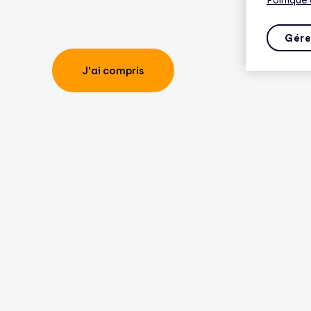
Gére
J'ai compris