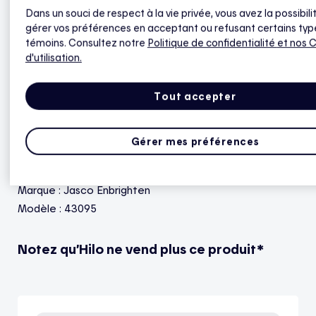
Dans un souci de respect à la vie privée, vous avez la possibili
La prise murale intelligente vous permet
gérer vos préférences en acceptant ou refusant certains typ
témoins. Consultez notre
Politique de confidentialité
et nos 
de gérer vos appareils à partir de l'appli
d'utilisation.
Hilo, où que vous soyez
Tout accepter
Puissance en temps réel - pour gérer et
optimiser votre consommation
Gérer mes préférences
facilement
Marque : Jasco Enbrighten
Modèle : 43095
Notez qu’Hilo ne vend plus ce produit*